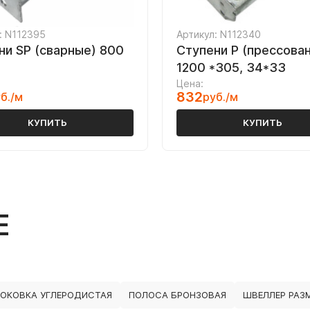
: N112395
Артикул: N112340
ни SP (сварные) 800
Ступени P (прессова
1200 *305, 34*33
Цена:
832
б./м
руб./м
КУПИТЬ
КУПИТЬ
Е
ОКОВКА УГЛЕРОДИСТАЯ
ПОЛОСА БРОНЗОВАЯ
ШВЕЛЛЕР РАЗМ