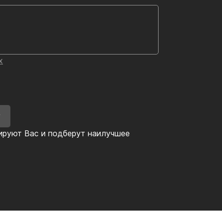
х
У
ируют Вас и подберут наилучшее