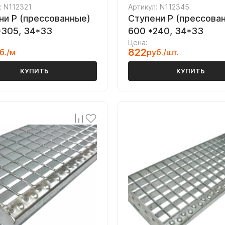
: N112321
Артикул: N112345
ни P (прессованные)
Ступени P (прессова
*305, 34*33
600 *240, 34*33
Цена:
822
б./м
руб./шт.
КУПИТЬ
КУПИТЬ