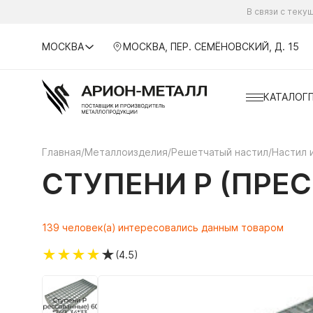
В связи с тек
МОСКВА
МОСКВА, ПЕР. СЕМЁНОВСКИЙ, Д. 15
КАТАЛОГ
Главная
/
Металлоизделия
/
Решетчатый настил
/
Настил 
СТУПЕНИ P (ПРЕС
139 человек(а) интересовались данным товаром
★
★
★
★
★
(4.5)