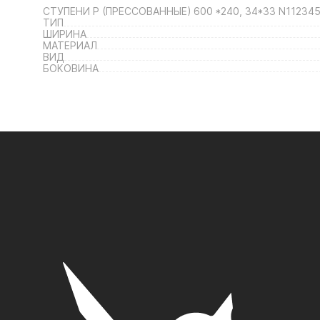
СТУПЕНИ P (ПРЕССОВАННЫЕ) 600 *240, 34*33 N11234
ТИП
ШИРИНА
МАТЕРИАЛ
ВИД
БОКОВИНА