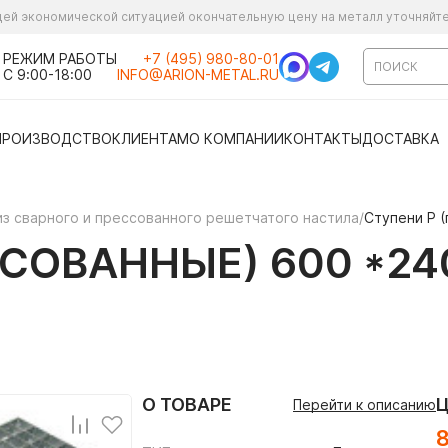
ущей экономической ситуацией окончательную цену на металл уточняйт
РЕЖИМ РАБОТЫ
+7 (495) 980-80-01
С 9:00-18:00
INFO@ARION-METAL.RU
ПРОИЗВОДСТВО
КЛИЕНТАМ
О КОМПАНИИ
КОНТАКТЫ
ДОСТАВКА
из сварного и прессованного решетчатого настила
/
Ступени P 
СОВАННЫЕ) 600 *240
О ТОВАРЕ
Перейти к описанию