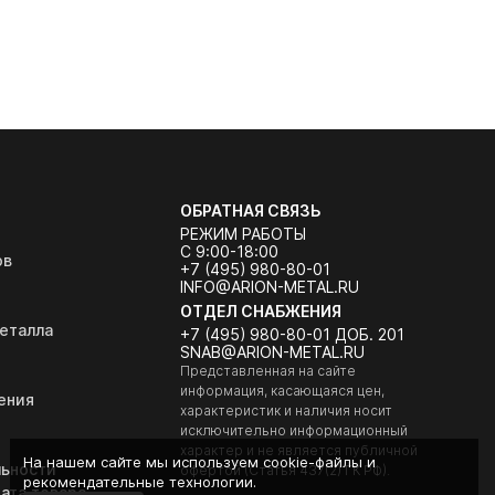
ОБРАТНАЯ СВЯЗЬ
РЕЖИМ РАБОТЫ
С 9:00-18:00
ов
+7 (495) 980-80-01
INFO@ARION-METAL.RU
ОТДЕЛ СНАБЖЕНИЯ
еталла
+7 (495) 980-80-01 ДОБ. 201
SNAB@ARION-METAL.RU
Представленная на сайте
информация, касающаяся цен,
ения
характеристик и наличия носит
исключительно информационный
характер и не является публичной
На нашем сайте мы используем cookie-файлы и
ьности
офертой (Статья 437(2) ГК РФ).
рекомендательные технологии.
ата товара