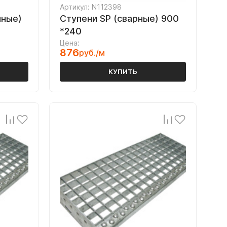
Артикул: N112398
нные)
Ступени SP (сварные) 900
*240
Цена:
876
руб./м
КУПИТЬ