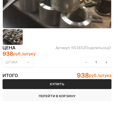
ЦЕНА
Артикул: N53852
Поделиться
938
руб./штуку
−
+
ШТУКА
938
ИТОГО
руб./штука
КУПИТЬ
ПЕРЕЙТИ В КОРЗИНУ