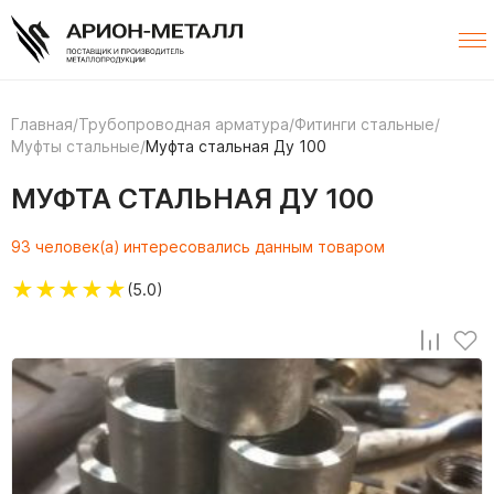
Главная
/
Трубопроводная арматура
/
Фитинги стальные
/
Муфты стальные
/
Муфта стальная Ду 100
МУФТА СТАЛЬНАЯ ДУ 100
93 человек(а) интересовались данным товаром
★
★
★
★
★
(5.0)