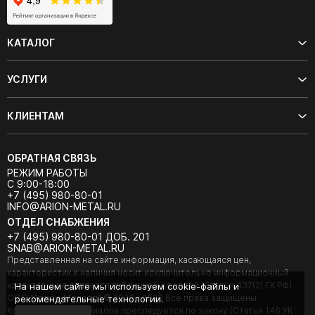
КАТАЛОГ
УСЛУГИ
КЛИЕНТАМ
ОБРАТНАЯ СВЯЗЬ
РЕЖИМ РАБОТЫ
С 9:00-18:00
+7 (495) 980-80-01
INFO@ARION-METAL.RU
ОТДЕЛ СНАБЖЕНИЯ
+7 (495) 980-80-01 ДОБ. 201
SNAB@ARION-METAL.RU
Представленная на сайте информация, касающаяся цен,
характеристик и наличия носит исключительно информационный
характер и не является публичной офертой (Статья 437(2) ГК РФ).
На нашем сайте мы используем cookie-файлы и
ООО "Арион-Металл" © 2020 - 2026 Все права защищены.
рекомендательные технологии.
Копирование материалов преследуется по закону (Статья 146 УК