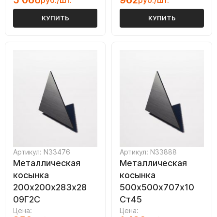
5 066
962
руб./шт.
руб./шт.
КУПИТЬ
КУПИТЬ
Артикул: N33476
Артикул: N33888
Металлическая
Металлическая
косынка
косынка
200х200х283х28
500х500х707х10
09Г2С
Ст45
Цена:
Цена: