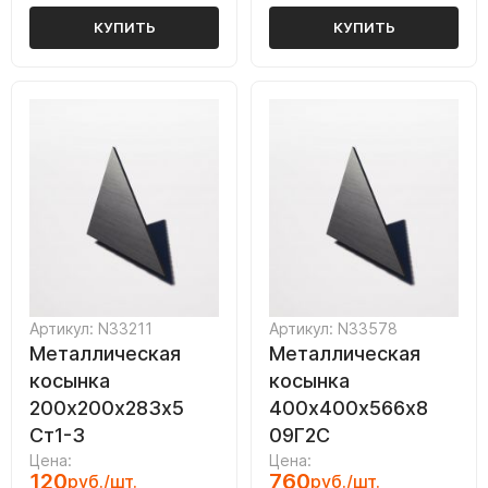
КУПИТЬ
КУПИТЬ
Артикул: N33211
Артикул: N33578
Металлическая
Металлическая
косынка
косынка
200х200х283х5
400х400х566х8
Ст1-3
09Г2С
Цена:
Цена:
120
760
руб./шт.
руб./шт.