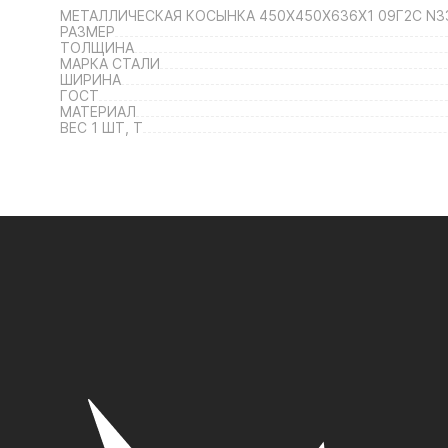
МЕТАЛЛИЧЕСКАЯ КОСЫНКА 450Х450Х636Х1 09Г2С N3
РАЗМЕР
ТОЛЩИНА
МАРКА СТАЛИ
ШИРИНА
ГОСТ
МАТЕРИАЛ
ВЕС 1 ШТ, Т