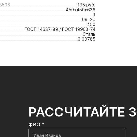
3596
135 руб.
450х450х636
1
09Г2С
450
ГОСТ 14637-89 / ГОСТ 19903-74
Сталь
0.00785
РАССЧИТАЙТЕ 
ФИО *