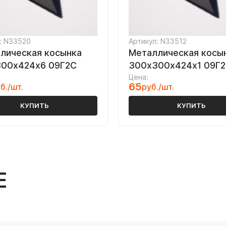
: N33520
Артикул: N33512
лическая косынка
Металлическая косы
00х424х6 09Г2С
300х300х424х1 09Г
Цена:
65
б./шт.
руб./шт.
КУПИТЬ
КУПИТЬ
Е