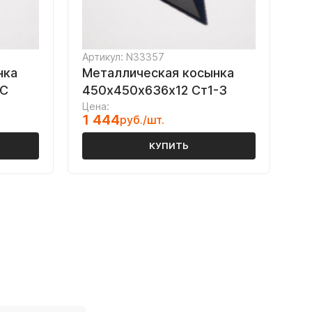
Артикул: N33357
нка
Металлическая косынка
2С
450х450х636х12 Ст1-3
Цена:
1 444
руб./шт.
КУПИТЬ