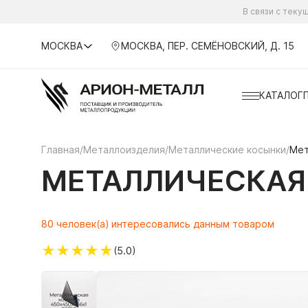
В связи с тек
МОСКВА
МОСКВА, ПЕР. СЕМЁНОВСКИЙ, Д. 15
КАТАЛОГ
Главная
/
Металлоизделия
/
Металлические косынки
/
Мет
МЕТАЛЛИЧЕСКАЯ 
80 человек(а) интересовались данным товаром
★
★
★
★
★
(5.0)