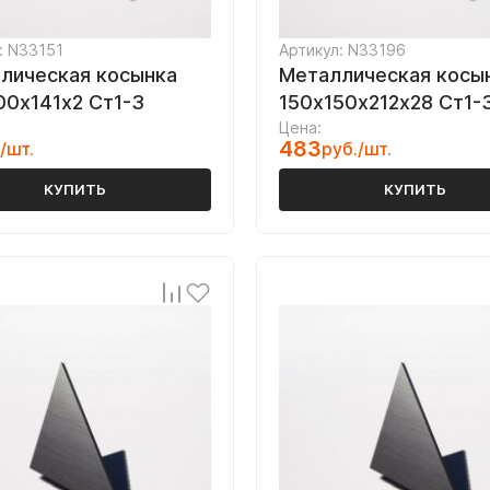
: N33151
Артикул: N33196
лическая косынка
Металлическая косы
00х141х2 Ст1-3
150х150х212х28 Ст1-
Цена:
483
/шт.
руб./шт.
КУПИТЬ
КУПИТЬ