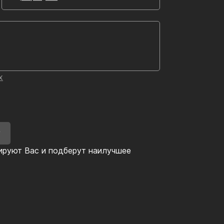
х
У
ируют Вас и подберут наилучшее