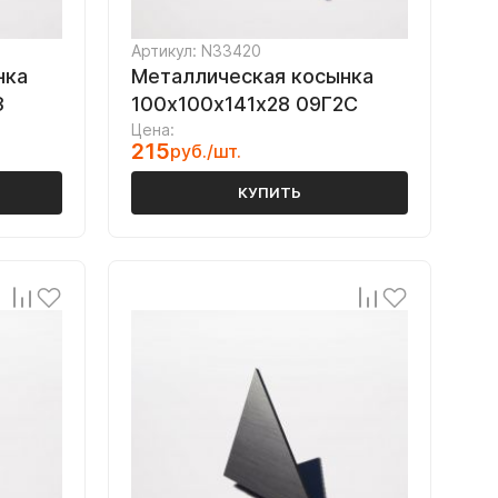
Артикул: N33420
нка
Металлическая косынка
3
100х100х141х28 09Г2С
Цена:
215
руб./шт.
КУПИТЬ