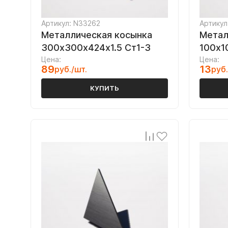
Артикул: N33262
Артикул
Металлическая косынка
Метал
300х300х424х1.5 Ст1-3
100х1
Цена:
Цена:
89
13
руб./шт.
руб.
КУПИТЬ