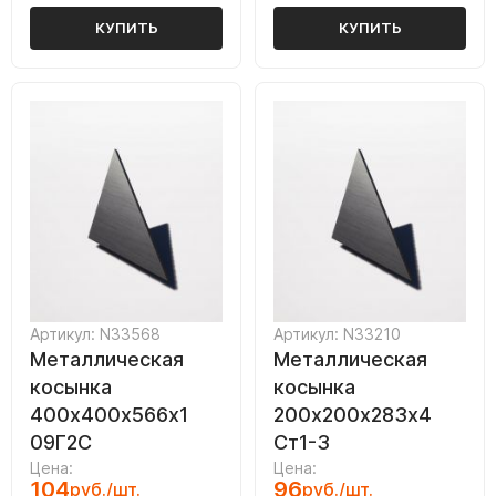
КУПИТЬ
КУПИТЬ
Артикул: N33568
Артикул: N33210
Металлическая
Металлическая
косынка
косынка
400х400х566х1
200х200х283х4
09Г2С
Ст1-3
Цена:
Цена:
104
96
руб./шт.
руб./шт.