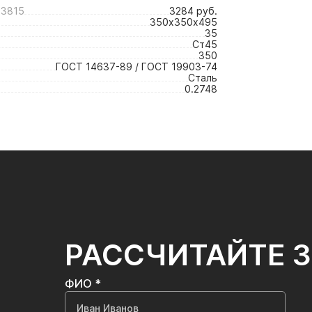
3815
3284 руб.
350х350х495
35
Ст45
350
ГОСТ 14637-89 / ГОСТ 19903-74
Сталь
0.2748
РАССЧИТАЙТЕ 
ФИО *