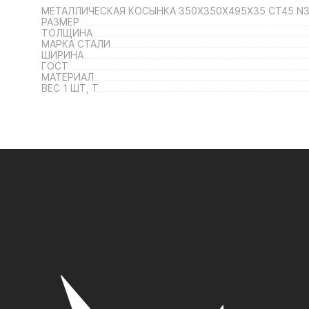
МЕТАЛЛИЧЕСКАЯ КОСЫНКА 350Х350Х495Х35 СТ45 N3
РАЗМЕР
ТОЛЩИНА
МАРКА СТАЛИ
ШИРИНА
ГОСТ
МАТЕРИАЛ
ВЕС 1 ШТ, Т