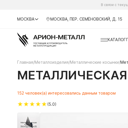
В связи с тек
МОСКВА
МОСКВА, ПЕР. СЕМЁНОВСКИЙ, Д. 15
КАТАЛОГ
Главная
/
Металлоизделия
/
Металлические косынки
/
Мет
МЕТАЛЛИЧЕСКАЯ 
152 человек(а) интересовались данным товаром
★
★
★
★
★
(5.0)