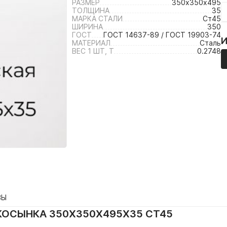
РАЗМЕР
350х350х495
ТОЛЩИНА
35
МАРКА СТАЛИ
Ст45
ШИРИНА
350
ГОСТ
ГОСТ 14637-89 / ГОСТ 19903-74
МАТЕРИАЛ
Сталь
ВЕС 1 ШТ, Т
0.2748
ВЫ
КОСЫНКА 350Х350Х495Х35 СТ45