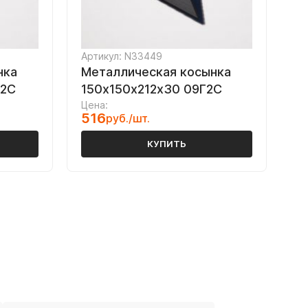
Артикул: N33449
нка
Металлическая косынка
Г2С
150х150х212х30 09Г2С
Цена:
516
руб./шт.
КУПИТЬ