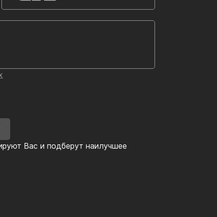
х
У
ируют Вас и подберут наилучшее