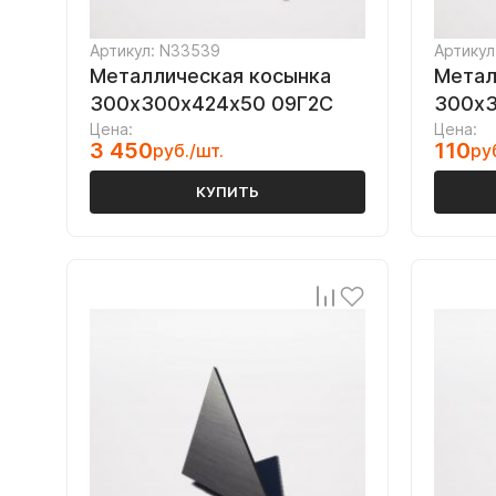
Артикул: N33539
Артикул
Металлическая косынка
Метал
300х300х424х50 09Г2С
300х3
Цена:
Цена:
3 450
110
руб./шт.
ру
КУПИТЬ