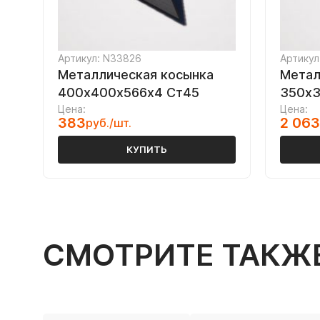
Артикул: N33826
Артикул
Металлическая косынка
Метал
400х400х566х4 Ст45
350х3
Цена:
Цена:
383
2 063
руб./шт.
КУПИТЬ
СМОТРИТЕ ТАКЖ