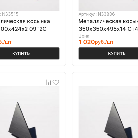
: N33515
Артикул: N33806
лическая косынка
Металлическая косы
00х424х2 09Г2С
350х350х495х14 Ст
Цена:
1 020
б./шт.
руб./шт.
КУПИТЬ
КУПИТЬ