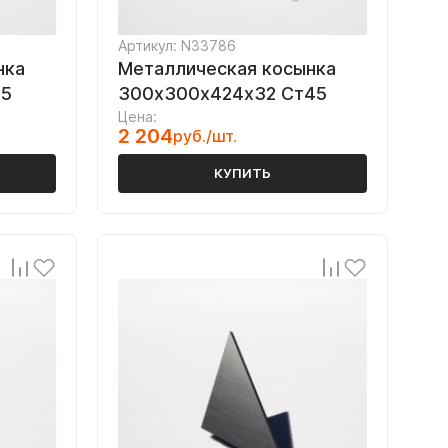
Артикул: N33786
нка
Металлическая косынка
45
300х300х424х32 Ст45
Цена:
2 204
руб./шт.
КУПИТЬ