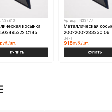
: N33810
Артикул: N33477
лическая косынка
Металлическая косы
50х495х22 Ст45
200х200х283х30 09
Цена:
918
руб./шт.
руб./шт.
КУПИТЬ
КУПИТЬ
Е