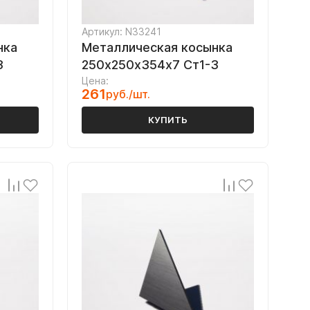
Артикул: N33241
нка
Металлическая косынка
3
250х250х354х7 Ст1-3
Цена:
261
руб./шт.
КУПИТЬ