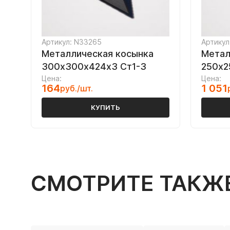
Артикул: N33265
Артикул
Металлическая косынка
Метал
300х300х424х3 Ст1-3
250х2
Цена:
Цена:
164
1 051
руб./шт.
КУПИТЬ
СМОТРИТЕ ТАКЖ