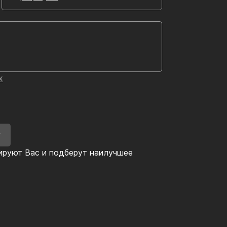
х
У
ируют Вас и подберут наилучшее