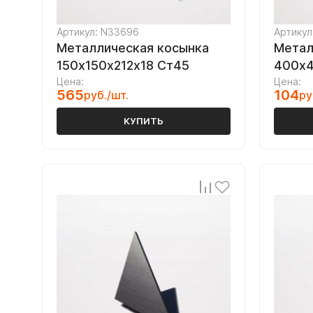
Артикул: N33696
Артикул
Металлическая косынка
Метал
150х150х212х18 Ст45
400х4
Цена:
Цена:
565
104
руб./шт.
ру
КУПИТЬ