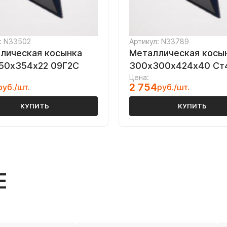
: N33502
Артикул: N33789
лическая косынка
Металлическая косы
50х354х22 09Г2С
300х300х424х40 Ст
Цена:
2 754
руб./шт.
руб./шт.
КУПИТЬ
КУПИТЬ
Е