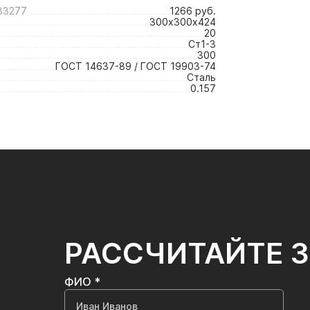
33277
1266 руб.
300х300х424
20
Ст1-3
300
ГОСТ 14637-89 / ГОСТ 19903-74
Сталь
0.157
РАССЧИТАЙТЕ 
ФИО *