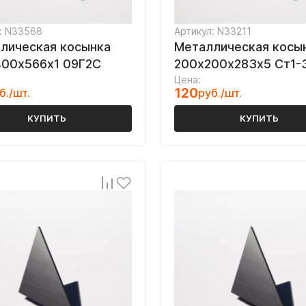
: N33568
Артикул: N33211
лическая косынка
Металлическая косы
00х566х1 09Г2С
200х200х283х5 Ст1-
Цена:
120
б./шт.
руб./шт.
КУПИТЬ
КУПИТЬ