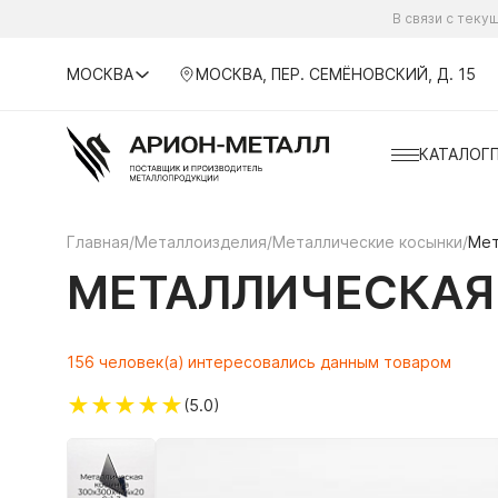
В связи с тек
МОСКВА
МОСКВА, ПЕР. СЕМЁНОВСКИЙ, Д. 15
КАТАЛОГ
Главная
/
Металлоизделия
/
Металлические косынки
/
Мет
МЕТАЛЛИЧЕСКАЯ 
156 человек(а) интересовались данным товаром
★
★
★
★
★
(5.0)