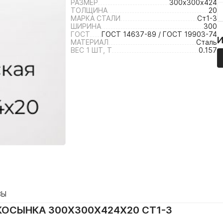
РАЗМЕР
300х300х424
ТОЛЩИНА
20
МАРКА СТАЛИ
Ст1-3
ШИРИНА
300
ГОСТ
ГОСТ 14637-89 / ГОСТ 19903-74
МАТЕРИАЛ
Сталь
ВЕС 1 ШТ, Т
0.157
ВЫ
ОСЫНКА 300Х300Х424Х20 СТ1-3