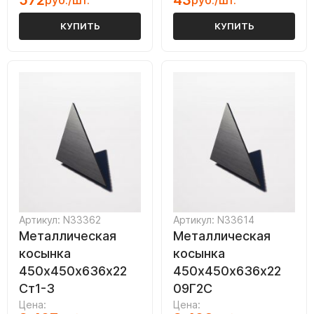
572
43
руб./шт.
руб./шт.
КУПИТЬ
КУПИТЬ
Артикул: N33362
Артикул: N33614
Металлическая
Металлическая
косынка
косынка
450х450х636х22
450х450х636х22
Ст1-3
09Г2С
Цена:
Цена: