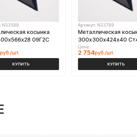
: N33588
Артикул: N33789
лическая косынка
Металлическая косы
00х566х28 09Г2С
300х300х424х40 Ст
Цена:
2 754
руб./шт.
руб./шт.
КУПИТЬ
КУПИТЬ
Е