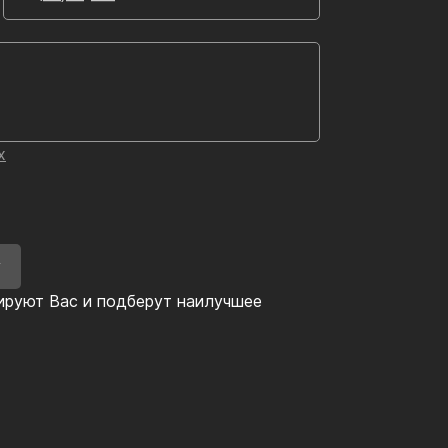
х
У
ируют Вас и подберут наилучшее