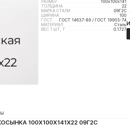
РАЗМЕР
100х100х141
ТОЛЩИНА
22
МАРКА СТАЛИ
09Г2С
ШИРИНА
100
ГОСТ
ГОСТ 14637-89 / ГОСТ 19903-74
МАТЕРИАЛ
Сталь
ВЕС 1 ШТ, Т
0.1727
ВЫ
ОСЫНКА 100Х100Х141Х22 09Г2С