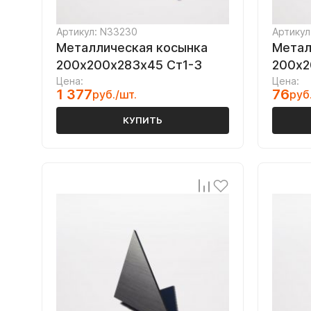
Артикул: N33230
Артикул
Металлическая косынка
Метал
200х200х283х45 Ст1-3
200х2
Цена:
Цена:
1 377
76
руб./шт.
руб
КУПИТЬ