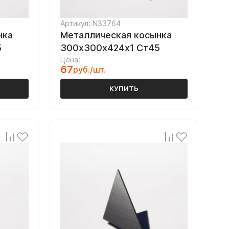
Артикул: N33764
нка
Металлическая косынка
5
300х300х424х1 Ст45
Цена:
67
руб./шт.
КУПИТЬ