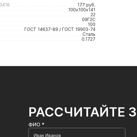
3418
177 руб.
100х100х141
22
09Г2С
100
ГОСТ 14637-89 / ГОСТ 19903-74
Сталь
0.1727
РАССЧИТАЙТЕ 
ФИО *