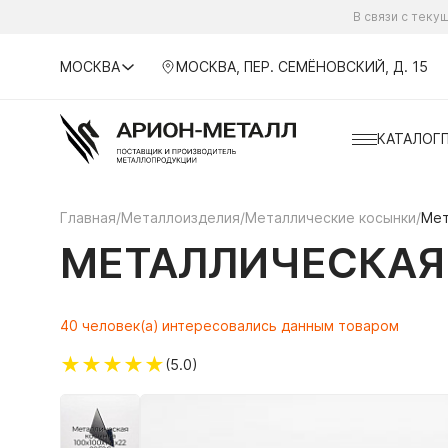
В связи с тек
МОСКВА
МОСКВА, ПЕР. СЕМЁНОВСКИЙ, Д. 15
КАТАЛОГ
Главная
/
Металлоизделия
/
Металлические косынки
/
Мет
МЕТАЛЛИЧЕСКАЯ 
40 человек(а) интересовались данным товаром
★
★
★
★
★
(5.0)