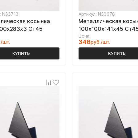
: N33713
Артикул: N33678
лическая косынка
Металлическая косы
00х283х3 Ст45
100х100х141х45 Ст4
Цена:
346
./шт.
руб./шт.
КУПИТЬ
КУПИТЬ