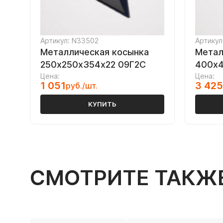
Артикул: N33502
Артикул
Металлическая косынка
Метал
250х250х354х22 09Г2С
400х4
Цена:
Цена:
1 051
3 425
руб./шт.
КУПИТЬ
СМОТРИТЕ ТАКЖ