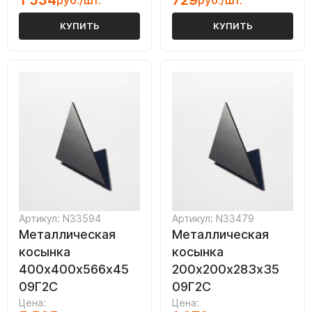
1 534
729
руб./шт.
руб./шт.
КУПИТЬ
КУПИТЬ
Артикул: N33594
Артикул: N33479
Металлическая
Металлическая
косынка
косынка
400х400х566х45
200х200х283х35
09Г2С
09Г2С
Цена:
Цена: