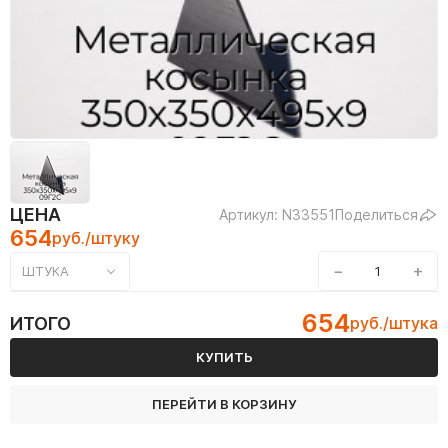
ЦЕНА
Артикул: N33551
Поделиться
654
руб./штуку
−
+
ШТУКА
654
ИТОГО
руб./штука
КУПИТЬ
ПЕРЕЙТИ В КОРЗИНУ