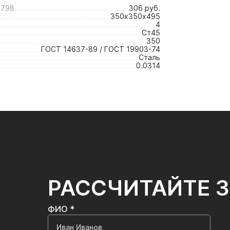
3798
306 руб.
350х350х495
4
Ст45
350
ГОСТ 14637-89 / ГОСТ 19903-74
Сталь
0.0314
РАССЧИТАЙТЕ 
ФИО *