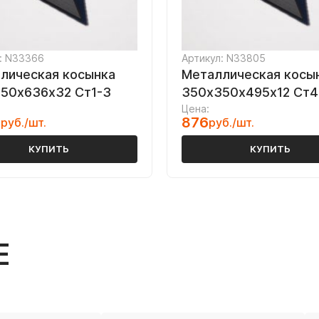
: N33366
Артикул: N33805
лическая косынка
Металлическая косы
50х636х32 Ст1-3
350х350х495х12 Ст4
Цена:
5
876
руб./шт.
руб./шт.
КУПИТЬ
КУПИТЬ
Е