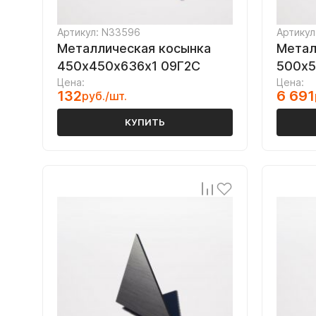
Артикул: N33596
Артикул
Металлическая косынка
Метал
450х450х636х1 09Г2С
500х5
Цена:
Цена:
132
6 691
руб./шт.
КУПИТЬ