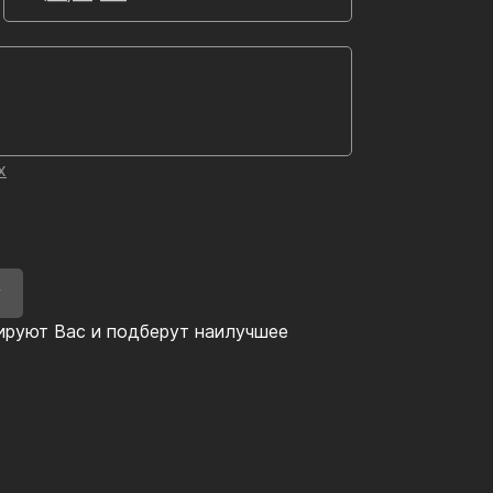
х
У
ируют Вас и подберут наилучшее