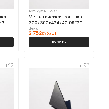
Артикул: N33537
нка
Металлическая косынка
-3
300х300х424х40 09Г2С
Цена:
2 752
руб./шт.
КУПИТЬ