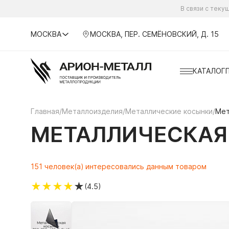
В связи с тек
МОСКВА
МОСКВА, ПЕР. СЕМЁНОВСКИЙ, Д. 15
КАТАЛОГ
Главная
/
Металлоизделия
/
Металлические косынки
/
Мет
МЕТАЛЛИЧЕСКАЯ 
151 человек(а) интересовались данным товаром
★
★
★
★
★
(4.5)