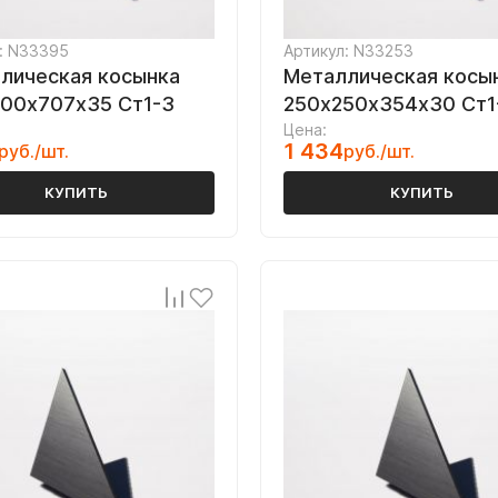
: N33395
Артикул: N33253
лическая косынка
Металлическая косы
00х707х35 Ст1-3
250х250х354х30 Ст1
Цена:
1 434
руб./шт.
руб./шт.
КУПИТЬ
КУПИТЬ