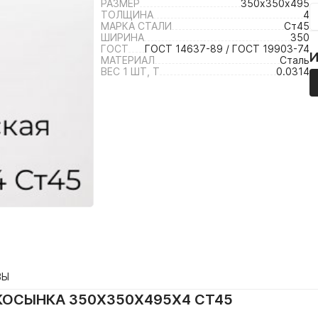
РАЗМЕР
350х350х495
ТОЛЩИНА
4
МАРКА СТАЛИ
Ст45
ШИРИНА
350
ГОСТ
ГОСТ 14637-89 / ГОСТ 19903-74
МАТЕРИАЛ
Сталь
ВЕС 1 ШТ, Т
0.0314
ВЫ
КОСЫНКА 350Х350Х495Х4 СТ45