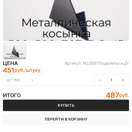
ЦЕНА
Артикул: N33881
Поделиться
451
руб./штуку
−
+
ШТУКА
487
ИТОГО
руб.
КУПИТЬ
ПЕРЕЙТИ В КОРЗИНУ