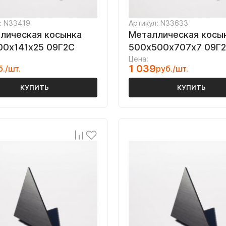
: N33419
Артикул: N33633
лическая косынка
Металлическая косы
00х141х25 09Г2С
500х500х707х7 09Г
Цена:
1 039
б./шт.
руб./шт.
КУПИТЬ
КУПИТЬ