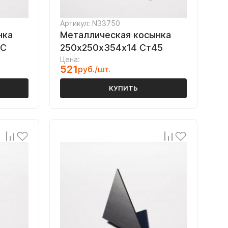
Артикул: N33750
нка
Металлическая косынка
2С
250х250х354х14 Ст45
Цена:
521
руб./шт.
КУПИТЬ