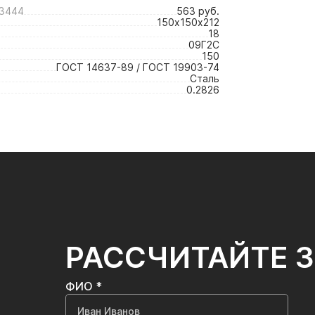
3444
563 руб.
150х150х212
18
09Г2С
150
ГОСТ 14637-89 / ГОСТ 19903-74
Сталь
0.2826
РАССЧИТАЙТЕ 
ФИО *