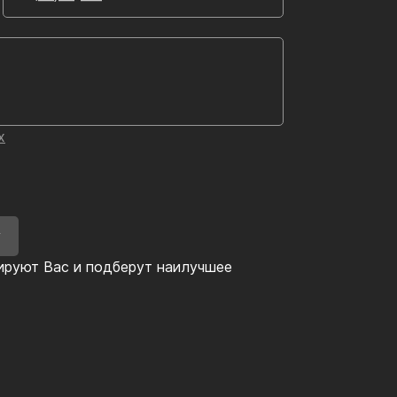
х
У
ируют Вас и подберут наилучшее