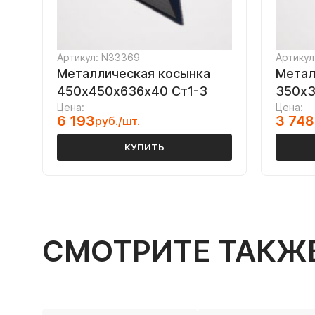
Артикул: N33369
Артикул
Металлическая косынка
Метал
450х450х636х40 Ст1-3
350х3
Цена:
Цена:
6 193
3 748
руб./шт.
КУПИТЬ
СМОТРИТЕ ТАКЖ