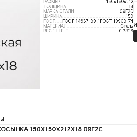
РАЗМЕР
150х150х212
ТОЛЩИНА
18
МАРКА СТАЛИ
09Г2С
ШИРИНА
150
ГОСТ
ГОСТ 14637-89 / ГОСТ 19903-74
МАТЕРИАЛ
Сталь
ВЕС 1 ШТ, Т
0.2826
ВЫ
ОСЫНКА 150Х150Х212Х18 09Г2С