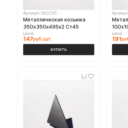
Артикул: N33795
Артикул
Металлическая косынка
Метал
350х350х495х2 Ст45
100х1
Цена:
Цена:
147
191
руб./шт.
ру
КУПИТЬ