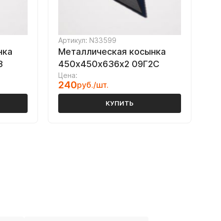
Артикул: N33599
нка
Металлическая косынка
3
450х450х636х2 09Г2С
Цена:
240
руб./шт.
КУПИТЬ