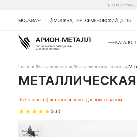
В связи с тек
МОСКВА
МОСКВА, ПЕР. СЕМЁНОВСКИЙ, Д. 15
КАТАЛОГ
Главная
/
Металлоизделия
/
Металлические косынки
/
Мет
МЕТАЛЛИЧЕСКАЯ 
95 человек(а) интересовались данным товаром
★
★
★
★
★
(5.0)