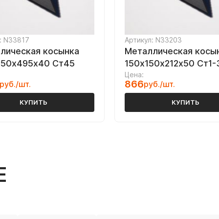
: N33817
Артикул: N33203
лическая косынка
Металлическая косы
50х495х40 Ст45
150х150х212х50 Ст1-
Цена:
866
руб./шт.
руб./шт.
КУПИТЬ
КУПИТЬ
Е