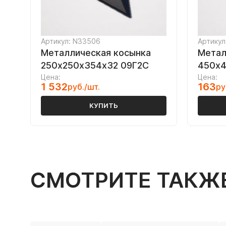
Артикул: N33506
Артикул
Металлическая косынка
Метал
250х250х354х32 09Г2С
450х4
Цена:
Цена:
1 532
163
руб./шт.
ру
КУПИТЬ
СМОТРИТЕ ТАКЖ