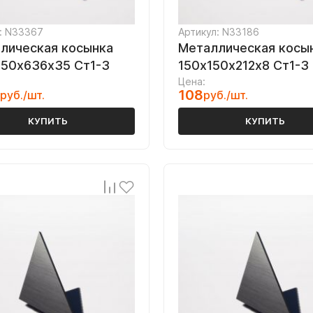
: N33367
Артикул: N33186
лическая косынка
Металлическая косы
50х636х35 Ст1-3
150х150х212х8 Ст1-3
Цена:
108
руб./шт.
руб./шт.
КУПИТЬ
КУПИТЬ