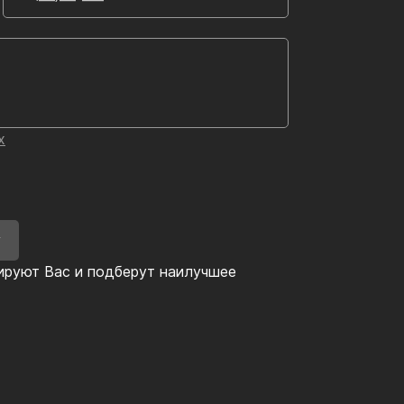
х
У
ируют Вас и подберут наилучшее