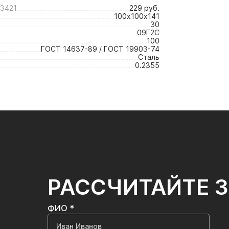
3421
229 руб.
100х100х141
30
09Г2С
100
ГОСТ 14637-89 / ГОСТ 19903-74
Сталь
0.2355
РАССЧИТАЙТЕ 
ФИО *