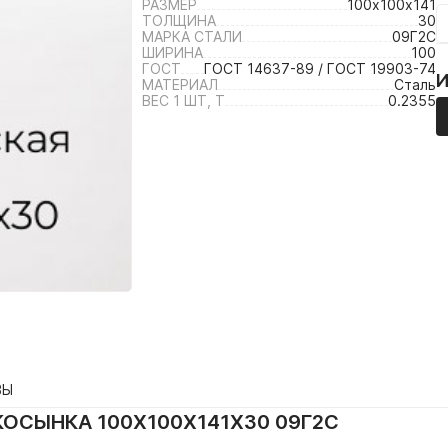
РАЗМЕР
100х100х141
ТОЛЩИНА
30
МАРКА СТАЛИ
09Г2С
ШИРИНА
100
ГОСТ
ГОСТ 14637-89 / ГОСТ 19903-74
МАТЕРИАЛ
Сталь
ВЕС 1 ШТ, Т
0.2355
ВЫ
ОСЫНКА 100Х100Х141Х30 09Г2С