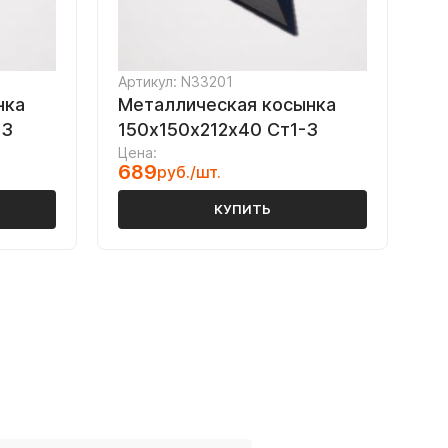
Артикул: N33201
нка
Металлическая косынка
-3
150х150х212х40 Ст1-3
Цена:
689
руб./шт.
КУПИТЬ