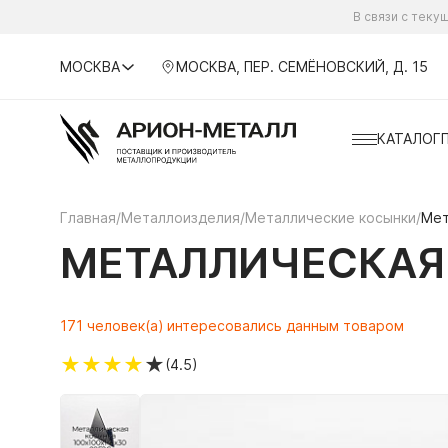
В связи с тек
МОСКВА
МОСКВА, ПЕР. СЕМЁНОВСКИЙ, Д. 15
КАТАЛОГ
Главная
/
Металлоизделия
/
Металлические косынки
/
Мет
МЕТАЛЛИЧЕСКАЯ 
171 человек(а) интересовались данным товаром
★
★
★
★
★
(4.5)