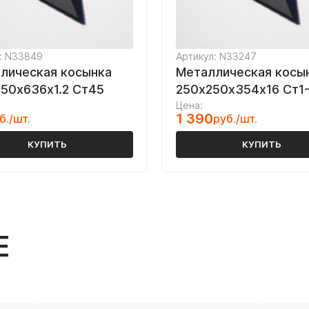
: N33849
Артикул: N33247
лическая косынка
Металлическая косы
50х636х1.2 Ст45
250х250х354х16 Ст1
Цена:
1 390
б./шт.
руб./шт.
КУПИТЬ
КУПИТЬ
Е