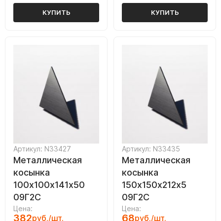
КУПИТЬ
КУПИТЬ
Артикул: N33427
Артикул: N33435
Металлическая
Металлическая
косынка
косынка
100х100х141х50
150х150х212х5
09Г2С
09Г2С
Цена:
Цена:
382
68
руб./шт.
руб./шт.