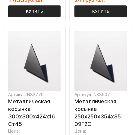
1 433
247
руб./шт.
руб./шт.
КУПИТЬ
КУПИТЬ
Артикул: N33779
Артикул: N33507
Металлическая
Металлическая
косынка
косынка
300х300х424х16
250х250х354х35
Ст45
09Г2С
Цена:
Цена: