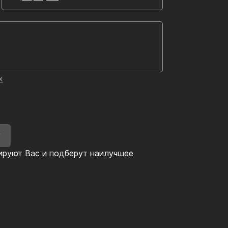
х
У
ируют Вас и подберут наилучшее