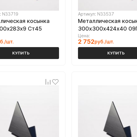
: N33719
Артикул: N33537
лическая косынка
Металлическая косы
00х283х9 Ст45
300х300х424х40 09
Цена:
2 752
б./шт.
руб./шт.
КУПИТЬ
КУПИТЬ