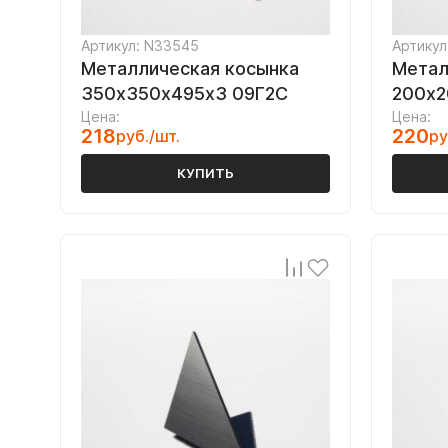
Артикул: N33545
Артикул
Металлическая косынка
Метал
350х350х495х3 09Г2С
200х2
Цена:
Цена:
218
220
руб./шт.
ру
КУПИТЬ