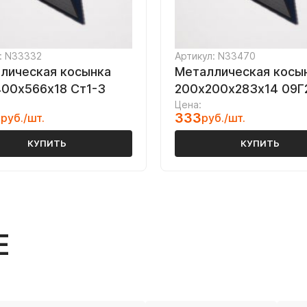
: N33332
Артикул: N33470
лическая косынка
Металлическая косы
00х566х18 Ст1-3
200х200х283х14 09Г
Цена:
3
333
руб./шт.
руб./шт.
КУПИТЬ
КУПИТЬ
Е