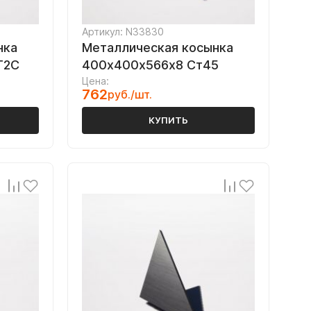
Артикул: N33830
нка
Металлическая косынка
Г2С
400х400х566х8 Ст45
Цена:
762
руб./шт.
КУПИТЬ