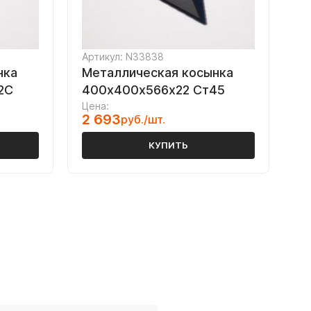
Артикул: N33838
нка
Металлическая косынка
2С
400х400х566х22 Ст45
Цена:
2 693
руб./шт.
КУПИТЬ