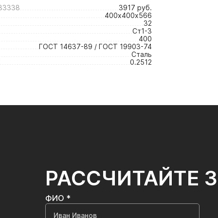
33338
3917 руб.
400х400х566
32
Ст1-3
400
ГОСТ 14637-89 / ГОСТ 19903-74
Сталь
0.2512
РАССЧИТАЙТЕ 
ФИО *