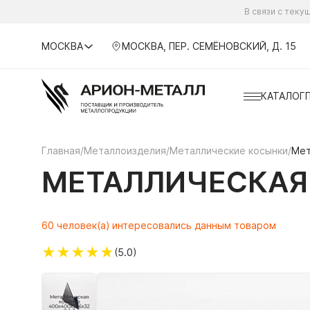
В связи с тек
МОСКВА
МОСКВА, ПЕР. СЕМЁНОВСКИЙ, Д. 15
КАТАЛОГ
Главная
/
Металлоизделия
/
Металлические косынки
/
Мет
МЕТАЛЛИЧЕСКАЯ 
60 человек(а) интересовались данным товаром
★
★
★
★
★
(5.0)