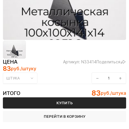
ЦЕНА
Артикул: N33414
Поделиться
83
руб./штуку
−
+
ШТУКА
83
ИТОГО
руб./штука
КУПИТЬ
ПЕРЕЙТИ В КОРЗИНУ