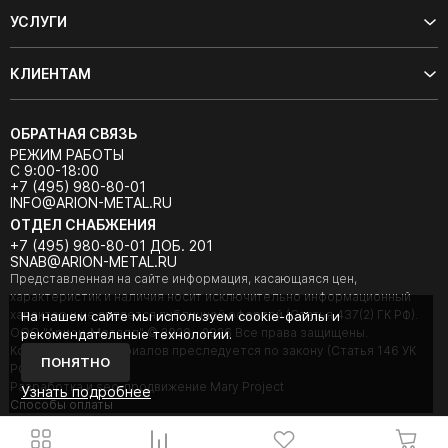
УСЛУГИ
КЛИЕНТАМ
ОБРАТНАЯ СВЯЗЬ
РЕЖИМ РАБОТЫ
С 9:00-18:00
+7 (495) 980-80-01
INFO@ARION-METAL.RU
ОТДЕЛ СНАБЖЕНИЯ
+7 (495) 980-80-01 ДОБ. 201
SNAB@ARION-METAL.RU
Представленная на сайте информация, касающаяся цен,
характеристик и наличия носит исключительно информационный
характер и не является публичной офертой (Статья 437(2) ГК РФ).
На нашем сайте мы используем cookie-файлы и
ООО "Арион-Металл" © 2020 - 2026 Все права защищены.
рекомендательные технологии.
Копирование материалов преследуется по закону (Статья 146 УК
ПОНЯТНО
РФ).
Разработка и seo-продвижение Mary Project
Узнать подробнее
Cпособы оплаты