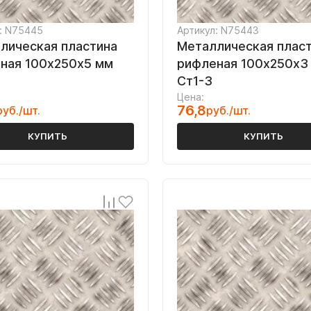
: N75445
Артикул: N75443
лическая пластина
Металлическая плас
ная 100х250х5 мм
рифленая 100х250х3
Ст1-3
Цена:
76,8
руб./шт.
руб./шт.
КУПИТЬ
КУПИТЬ