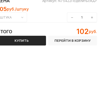
ЦЕНА
Артикул: N75422
Поделиться
105
руб./штуку
−
+
ШТУКА
102
ИТОГО
руб.
КУПИТЬ
ПЕРЕЙТИ В КОРЗИНУ