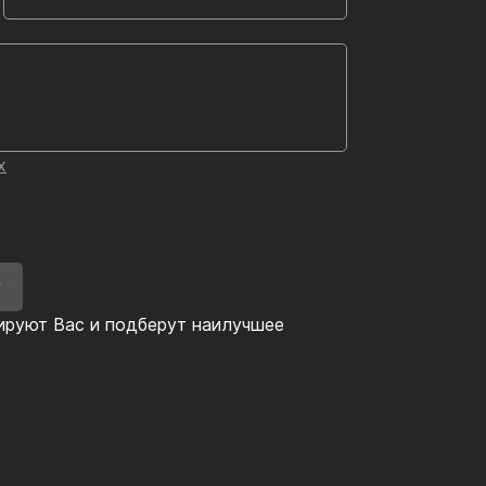
х
У
ируют Вас и подберут наилучшее