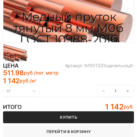
ЦЕНА
Артикул: N105132
Поделиться
511.98
руб./пог. метр
1 142
руб./кг
−
+
КГ
1 142
ИТОГО
руб.
КУПИТЬ
ПЕРЕЙТИ В КОРЗИНУ