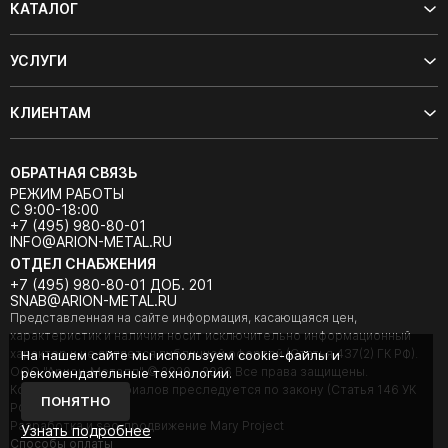
КАТАЛОГ
УСЛУГИ
КЛИЕНТАМ
ОБРАТНАЯ СВЯЗЬ
РЕЖИМ РАБОТЫ
С 9:00-18:00
+7 (495) 980-80-01
INFO@ARION-METAL.RU
ОТДЕЛ СНАБЖЕНИЯ
+7 (495) 980-80-01 ДОБ. 201
SNAB@ARION-METAL.RU
Представленная на сайте информация, касающаяся цен,
характеристик и наличия носит исключительно информационный
характер и не является публичной офертой (Статья 437(2) ГК РФ).
На нашем сайте мы используем cookie-файлы и
ООО "Арион-Металл" © 2020 - 2026 Все права защищены.
рекомендательные технологии.
Копирование материалов преследуется по закону (Статья 146 УК
ПОНЯТНО
РФ).
Разработка и seo-продвижение Mary Project
Узнать подробнее
Cпособы оплаты