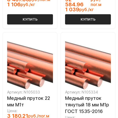
1 106
584.96
руб./кг
пог.м
1 039
руб./кг
КУПИТЬ
КУПИТЬ
Артикул: N105033
Артикул: N105334
Медный пруток 22
Медный пруток
мм М1т
тянутый 18 мм М1р
Цена:
ГОСТ 1535-2016
3 180.21
руб./пог.м
Цена: