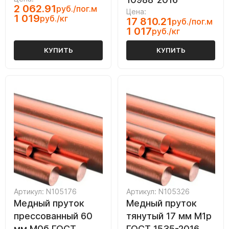
2 062.91
руб./пог.м
Цена:
1 019
руб./кг
17 810.21
руб./пог.м
1 017
руб./кг
КУПИТЬ
КУПИТЬ
Артикул: N105176
Артикул: N105326
Медный пруток
Медный пруток
прессованный 60
тянутый 17 мм М1р
мм М0б ГОСТ
ГОСТ 1535-2016