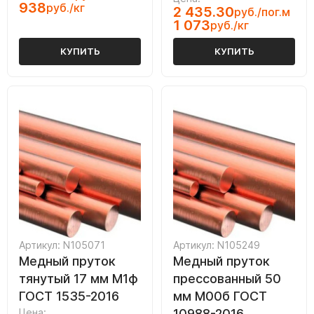
938
руб./кг
2 435.30
руб./пог.м
1 073
руб./кг
КУПИТЬ
КУПИТЬ
Артикул: N105071
Артикул: N105249
Медный пруток
Медный пруток
тянутый 17 мм М1ф
прессованный 50
ГОСТ 1535-2016
мм М00б ГОСТ
Цена:
10988-2016