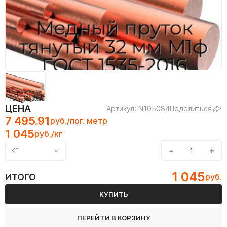
ЦЕНА
Артикул: N105084
Поделиться
7 495.91
руб./пог. метр
1 045
руб./кг
−
+
КГ
1 045
ИТОГО
руб.
КУПИТЬ
ПЕРЕЙТИ В КОРЗИНУ