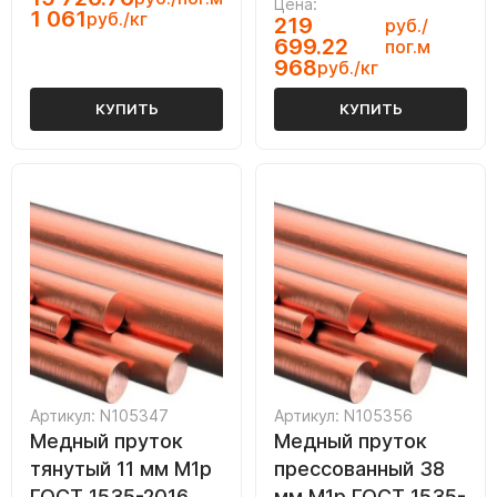
Цена:
1 061
руб./кг
219
руб./
699.22
пог.м
968
руб./кг
КУПИТЬ
КУПИТЬ
Артикул: N105347
Артикул: N105356
Медный пруток
Медный пруток
тянутый 11 мм М1р
прессованный 38
ГОСТ 1535-2016
мм М1р ГОСТ 1535-