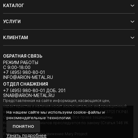
КАТАЛОГ
УСЛУГИ
КЛИЕНТАМ
ОБРАТНАЯ СВЯЗЬ
РЕЖИМ РАБОТЫ
С 9:00-18:00
+7 (495) 980-80-01
INFO@ARION-METAL.RU
ОТДЕЛ СНАБЖЕНИЯ
+7 (495) 980-80-01 ДОБ. 201
SNAB@ARION-METAL.RU
Представленная на сайте информация, касающаяся цен,
характеристик и наличия носит исключительно информационный
характер и не является публичной офертой (Статья 437(2) ГК РФ).
На нашем сайте мы используем cookie-файлы и
ООО "Арион-Металл" © 2020 - 2026 Все права защищены.
рекомендательные технологии.
Копирование материалов преследуется по закону (Статья 146 УК
ПОНЯТНО
РФ).
Разработка и seo-продвижение Mary Project
Узнать подробнее