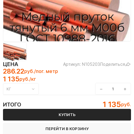
ЦЕНА
Артикул: N105203
Поделиться
286.22
руб./пог. метр
1 135
руб./кг
−
+
КГ
1 135
ИТОГО
руб.
КУПИТЬ
ПЕРЕЙТИ В КОРЗИНУ