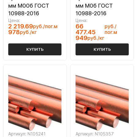
мм М00б ГОСТ
мм М0б ГОСТ
10988-2016
10988-2016
Цена:
Цена:
2 219.69
66
руб./пог.м
руб./
978
477.45
руб./кг
пог.м
949
руб./кг
КУПИТЬ
КУПИТЬ
Артикул: N105241
Артикул: N105357