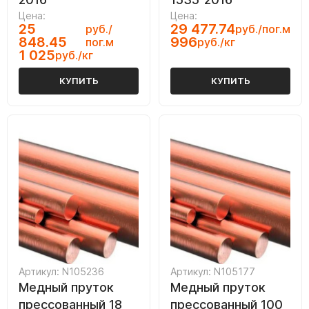
Цена:
Цена:
25
29 477.74
руб./
руб./пог.м
848.45
996
пог.м
руб./кг
1 025
руб./кг
КУПИТЬ
КУПИТЬ
Артикул: N105236
Артикул: N105177
Медный пруток
Медный пруток
прессованный 18
прессованный 100