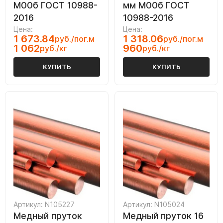
М00б ГОСТ 10988-
мм М00б ГОСТ
2016
10988-2016
Цена:
Цена:
1 673.84
1 318.06
руб./пог.м
руб./пог.м
1 062
960
руб./кг
руб./кг
КУПИТЬ
КУПИТЬ
Артикул: N105227
Артикул: N105024
Медный пруток
Медный пруток 16