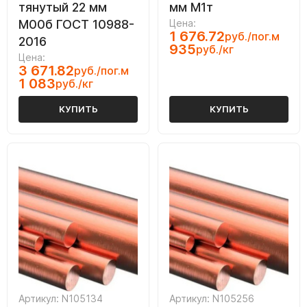
тянутый 22 мм
мм М1т
М00б ГОСТ 10988-
Цена:
1 676.72
руб./пог.м
2016
935
руб./кг
Цена:
3 671.82
руб./пог.м
1 083
руб./кг
КУПИТЬ
КУПИТЬ
Артикул: N105134
Артикул: N105256