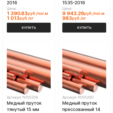
2016
1535-2016
Цена:
Цена:
1 390.83
9 943.26
руб./пог.м
руб./пог.м
1 013
983
руб./кг
руб./кг
КУПИТЬ
КУПИТЬ
Артикул: N105206
Артикул: N105260
Медный пруток
Медный пруток
тянутый 15 мм
прессованный 14