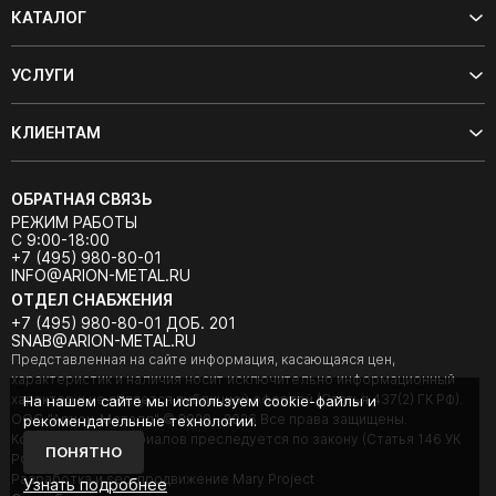
КАТАЛОГ
УСЛУГИ
КЛИЕНТАМ
ОБРАТНАЯ СВЯЗЬ
РЕЖИМ РАБОТЫ
С 9:00-18:00
+7 (495) 980-80-01
INFO@ARION-METAL.RU
ОТДЕЛ СНАБЖЕНИЯ
+7 (495) 980-80-01 ДОБ. 201
SNAB@ARION-METAL.RU
Представленная на сайте информация, касающаяся цен,
характеристик и наличия носит исключительно информационный
характер и не является публичной офертой (Статья 437(2) ГК РФ).
На нашем сайте мы используем cookie-файлы и
ООО "Арион-Металл" © 2020 - 2026 Все права защищены.
рекомендательные технологии.
Копирование материалов преследуется по закону (Статья 146 УК
ПОНЯТНО
РФ).
Разработка и seo-продвижение Mary Project
Узнать подробнее