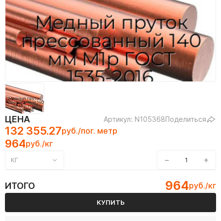
ЦЕНА
Артикул: N105368
Поделиться
132 355.27
руб./пог. метр
964
руб./кг
−
+
КГ
964
ИТОГО
руб./кг
КУПИТЬ