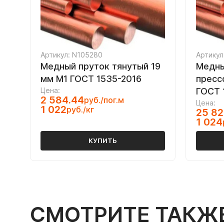
Артикул: N105280
Артикул
Медный пруток тянутый 19
Медны
мм М1 ГОСТ 1535-2016
пресс
Цена:
ГОСТ 
2 584.44
руб./пог.м
Цена:
1 022
руб./кг
25 82
1 024
КУПИТЬ
СМОТРИТЕ ТАКЖ