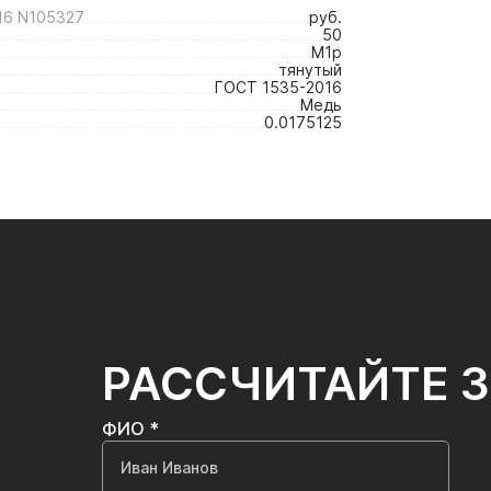
6 N105327
руб.
50
М1р
тянутый
ГОСТ 1535-2016
Медь
0.0175125
РАССЧИТАЙТЕ 
ФИО *