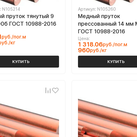
: N105214
Артикул: N105260
й пруток тянутый 9
Медный пруток
0б ГОСТ 10988-2016
прессованный 14 мм
ГОСТ 10988-2016
1
руб./пог.м
Цена:
руб./кг
1 318.06
руб./пог.м
960
руб./кг
КУПИТЬ
КУПИТЬ