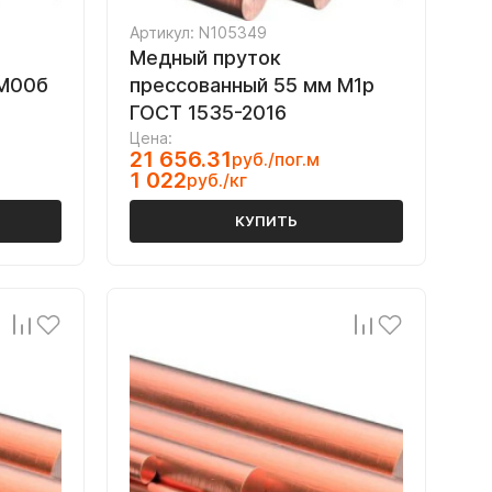
Артикул: N105349
Медный пруток
 М00б
прессованный 55 мм М1р
ГОСТ 1535-2016
Цена:
21 656.31
руб./пог.м
1 022
руб./кг
КУПИТЬ