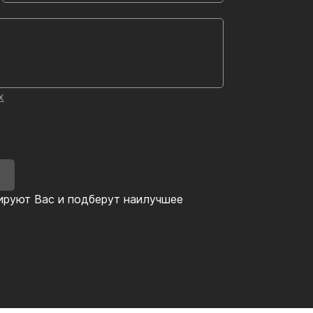
х
У
ируют Вас и подберут наилучшее