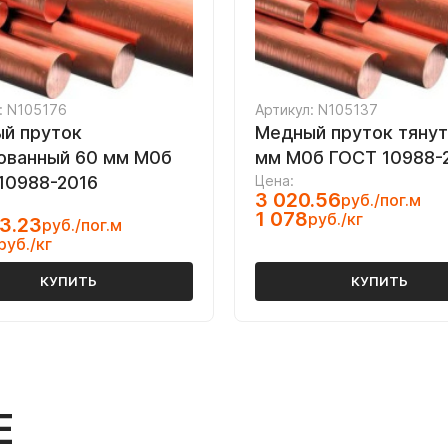
: N105176
Артикул: N105137
й пруток
Медный пруток тянут
ованный 60 мм М0б
мм М0б ГОСТ 10988-
10988-2016
Цена:
3 020.56
руб./пог.м
1 078
руб./кг
3.23
руб./пог.м
руб./кг
КУПИТЬ
КУПИТЬ
Е