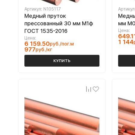
Артикул: N105117
Артикул
Медный пруток
Медны
прессованный 30 мм М1ф
мм М0
ГОСТ 1535-2016
Цена:
649.1
Цена:
1 144
6 159.50
руб./пог.м
977
руб./кг
КУПИТЬ