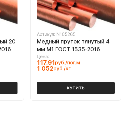
Артикул: N105265
ый 20
Медный пруток тянутый 4
2016
мм М1 ГОСТ 1535-2016
Цена:
117.91
руб./пог.м
1 052
руб./кг
КУПИТЬ