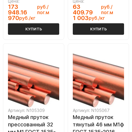
Цена:
Цена:
173
63
руб./
руб./
948.16
409.79
пог.м
пог.м
970
1 003
руб./кг
руб./кг
КУПИТЬ
КУПИТЬ
Артикул: N105309
Артикул: N105067
Медный пруток
Медный пруток
прессованный 32
тянутый 46 мм М1ф
мм М1 ГОСТ 1535-
ГОСТ 1535-2016