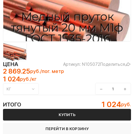
ЦЕНА
Артикул: N105072
Поделиться
2 869.25
руб./пог. метр
1 024
руб./кг
−
+
КГ
1 024
ИТОГО
руб.
КУПИТЬ
ПЕРЕЙТИ В КОРЗИНУ