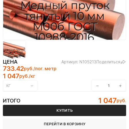
ЦЕНА
Артикул: N105213
Поделиться
733.42
руб./пог. метр
1 047
руб./кг
−
+
КГ
1 047
ИТОГО
руб.
КУПИТЬ
ПЕРЕЙТИ В КОРЗИНУ