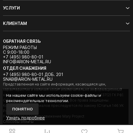
УСЛУГИ
КЛИЕНТАМ
ОБРАТНАЯ СВЯЗЬ
РЕЖИМ РАБОТЫ
С 9:00-18:00
+7 (495) 980-80-01
INFO@ARION-METAL.RU
ОТДЕЛ СНАБЖЕНИЯ
+7 (495) 980-80-01 ДОБ. 201
SNAB@ARION-METAL.RU
Представленная на сайте информация, касающаяся цен,
характеристик и наличия носит исключительно информационный
характер и не является публичной офертой (Статья 437(2) ГК РФ).
На нашем сайте мы используем cookie-файлы и
ООО "Арион-Металл" © 2020 - 2026 Все права защищены.
рекомендательные технологии.
Копирование материалов преследуется по закону (Статья 146 УК
ПОНЯТНО
РФ).
Разработка и seo-продвижение Mary Project
Узнать подробнее
Cпособы оплаты