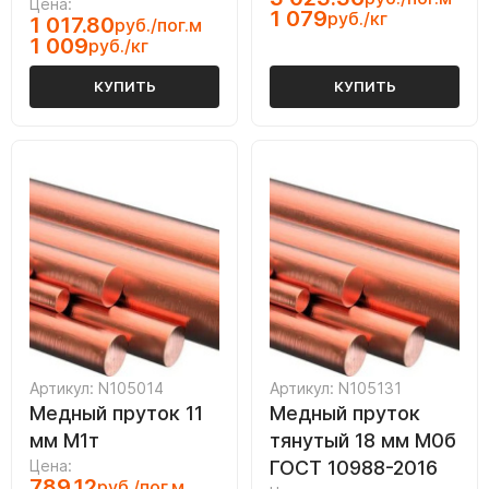
Цена:
1 079
руб./кг
1 017.80
руб./пог.м
1 009
руб./кг
КУПИТЬ
КУПИТЬ
Артикул: N105014
Артикул: N105131
Медный пруток 11
Медный пруток
мм М1т
тянутый 18 мм М0б
Цена:
ГОСТ 10988-2016
789.12
руб./пог.м