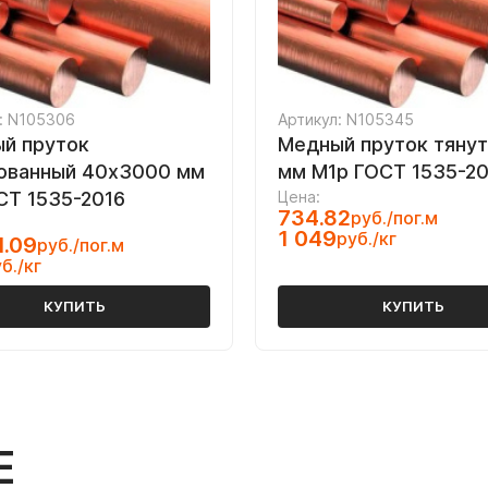
: N105306
Артикул: N105345
й пруток
Медный пруток тянут
ованный 40х3000 мм
мм М1р ГОСТ 1535-20
СТ 1535-2016
Цена:
734.82
руб./пог.м
1 049
руб./кг
1.09
руб./пог.м
б./кг
КУПИТЬ
КУПИТЬ
Е