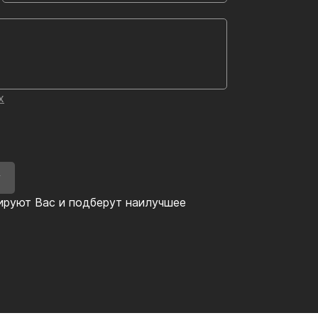
х
У
ируют Вас и подберут наилучшее