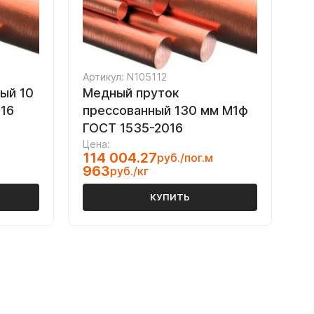
Артикул: N105112
ый 10
Медный пруток
16
прессованный 130 мм М1ф
ГОСТ 1535-2016
Цена:
114 004.27
руб./пог.м
963
руб./кг
КУПИТЬ