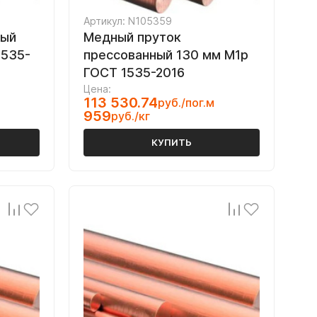
Артикул: N105359
тый
Медный пруток
1535-
прессованный 130 мм М1р
ГОСТ 1535-2016
Цена:
113 530.74
руб./пог.м
959
руб./кг
КУПИТЬ