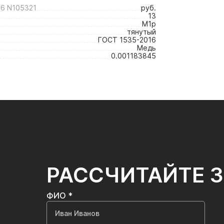
6 N105321
руб.
13
М1р
тянутый
ГОСТ 1535-2016
Медь
0.001183845
РАССЧИТАЙТЕ 
ФИО *