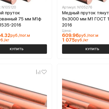
: N105120
Артикул: N105276
й пруток
Медный пруток тяну
ованный 75 мм М1ф
9х3000 мм М1 ГОСТ 
1535-2016
2016
Цена:
4.32
609.96
руб./пог.м
руб./пог.м
1 075
б./кг
руб./кг
КУПИТЬ
КУПИТЬ