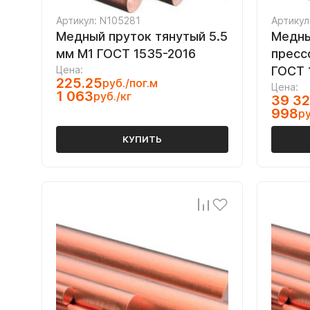
Артикул: N105281
Артикул
Медный пруток тянутый 5.5
Медны
мм М1 ГОСТ 1535-2016
пресс
Цена:
ГОСТ 
225.25
руб./пог.м
Цена:
1 063
руб./кг
39 32
998
ру
КУПИТЬ