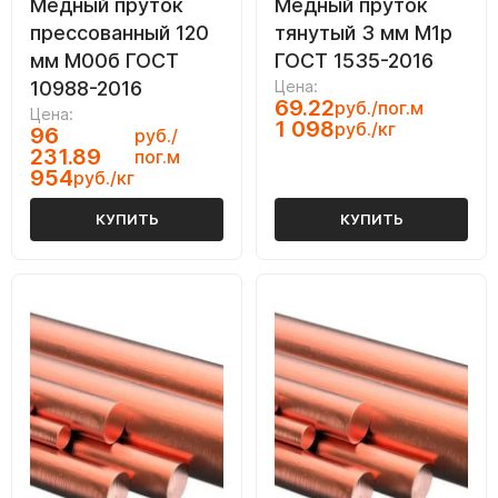
Медный пруток
Медный пруток
прессованный 120
тянутый 3 мм М1р
мм М00б ГОСТ
ГОСТ 1535-2016
10988-2016
Цена:
69.22
руб./пог.м
Цена:
1 098
руб./кг
96
руб./
231.89
пог.м
954
руб./кг
КУПИТЬ
КУПИТЬ