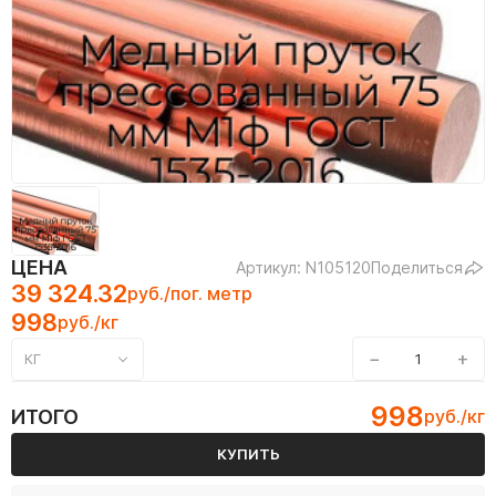
ЦЕНА
Артикул: N105120
Поделиться
39 324.32
руб./пог. метр
998
руб./кг
−
+
КГ
998
ИТОГО
руб./кг
КУПИТЬ