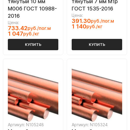
тянутый 10 мм
тянутый 7 мм М1р
М00б ГОСТ 10988-
ГОСТ 1535-2016
2016
Цена:
391.30
руб./пог.м
Цена:
1 140
руб./кг
733.42
руб./пог.м
1 047
руб./кг
КУПИТЬ
КУПИТЬ
Артикул: N105248
Артикул: N105324