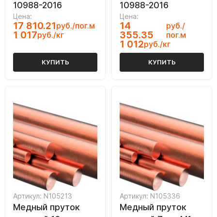
10988-2016
10988-2016
Цена:
Цена:
17 810.21
14
руб./пог.м
руб./
1 017
355.35
руб./кг
пог.м
1 012
руб./кг
КУПИТЬ
КУПИТЬ
Артикул: N105213
Артикул: N105336
Медный пруток
Медный пруток