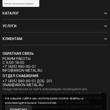
КАТАЛОГ
УСЛУГИ
КЛИЕНТАМ
ОБРАТНАЯ СВЯЗЬ
РЕЖИМ РАБОТЫ
С 9:00-18:00
+7 (495) 980-80-01
INFO@ARION-METAL.RU
ОТДЕЛ СНАБЖЕНИЯ
+7 (495) 980-80-01 ДОБ. 201
SNAB@ARION-METAL.RU
Представленная на сайте информация, касающаяся цен,
характеристик и наличия носит исключительно информационный
характер и не является публичной офертой (Статья 437(2) ГК РФ).
На нашем сайте мы используем cookie-файлы и
ООО "Арион-Металл" © 2020 - 2026 Все права защищены.
рекомендательные технологии.
Копирование материалов преследуется по закону (Статья 146 УК
ПОНЯТНО