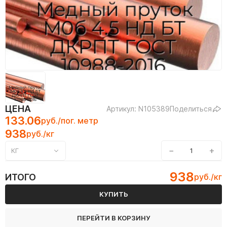
ЦЕНА
Артикул: N105389
Поделиться
133.06
руб./пог. метр
938
руб./кг
−
+
КГ
938
ИТОГО
руб./кг
КУПИТЬ
ПЕРЕЙТИ В КОРЗИНУ