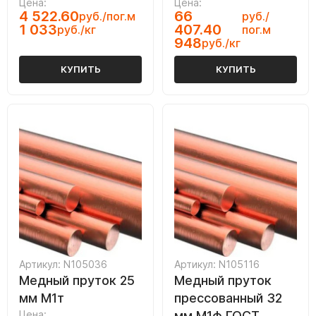
Цена:
Цена:
4 522.60
66
руб./пог.м
руб./
1 033
407.40
руб./кг
пог.м
948
руб./кг
КУПИТЬ
КУПИТЬ
Артикул: N105036
Артикул: N105116
Медный пруток 25
Медный пруток
мм М1т
прессованный 32
Цена:
мм М1ф ГОСТ