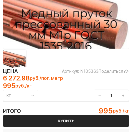
ЦЕНА
Артикул: N105363
Поделиться
6 272.98
руб./пог. метр
995
руб./кг
−
+
КГ
995
ИТОГО
руб./кг
КУПИТЬ