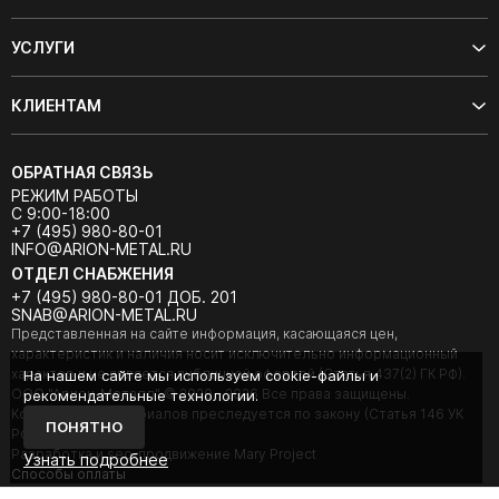
УСЛУГИ
КЛИЕНТАМ
ОБРАТНАЯ СВЯЗЬ
РЕЖИМ РАБОТЫ
С 9:00-18:00
+7 (495) 980-80-01
INFO@ARION-METAL.RU
ОТДЕЛ СНАБЖЕНИЯ
+7 (495) 980-80-01 ДОБ. 201
SNAB@ARION-METAL.RU
Представленная на сайте информация, касающаяся цен,
характеристик и наличия носит исключительно информационный
характер и не является публичной офертой (Статья 437(2) ГК РФ).
На нашем сайте мы используем cookie-файлы и
ООО "Арион-Металл" © 2020 - 2026 Все права защищены.
рекомендательные технологии.
Копирование материалов преследуется по закону (Статья 146 УК
ПОНЯТНО
РФ).
Разработка и seo-продвижение Mary Project
Узнать подробнее
Cпособы оплаты