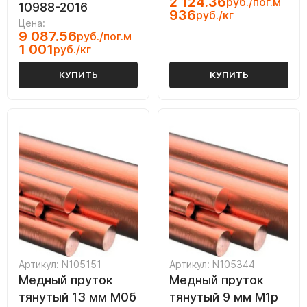
2 124.36
руб./пог.м
10988-2016
936
руб./кг
Цена:
9 087.56
руб./пог.м
1 001
руб./кг
КУПИТЬ
КУПИТЬ
Артикул: N105151
Артикул: N105344
Медный пруток
Медный пруток
тянутый 13 мм М0б
тянутый 9 мм М1р