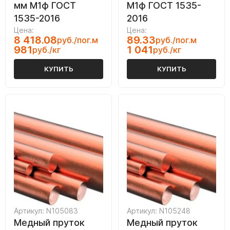
мм М1ф ГОСТ
М1ф ГОСТ 1535-
1535-2016
2016
Цена:
Цена:
8 418.08
89.33
руб./пог.м
руб./пог.м
981
1 041
руб./кг
руб./кг
КУПИТЬ
КУПИТЬ
Артикул: N105083
Артикул: N105248
Медный пруток
Медный пруток