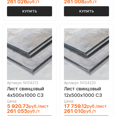
261 026
261 008
руб./т
руб./т
КУПИТЬ
КУПИТЬ
Артикул: N104212
Артикул: N104220
Лист свинцовый
Лист свинцовый
4х500х1000 С3
12х500х1000 С3
Цена:
Цена:
5 920.73
17 759.12
руб./лист
руб./лист
261 055
261 010
руб./т
руб./т