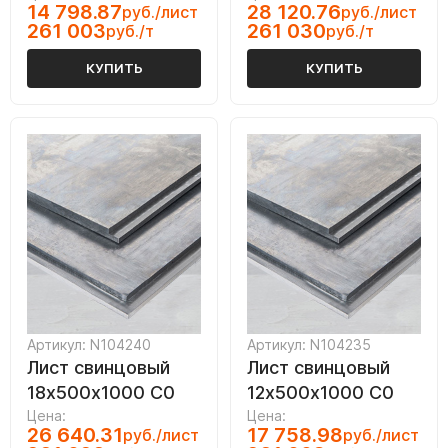
14 798.87
28 120.76
руб./лист
руб./лист
261 003
261 030
руб./т
руб./т
КУПИТЬ
КУПИТЬ
Артикул: N104240
Артикул: N104235
Лист свинцовый
Лист свинцовый
18х500х1000 С0
12х500х1000 С0
Цена:
Цена:
26 640.31
17 758.98
руб./лист
руб./лист