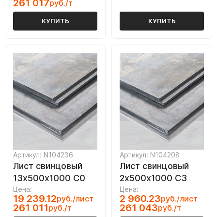
261 017
руб./т
КУПИТЬ
КУПИТЬ
Артикул: N104236
Артикул: N104208
Лист свинцовый
Лист свинцовый
13х500х1000 С0
2х500х1000 С3
Цена:
Цена:
19 239.12
2 960.23
руб./лист
руб./лист
261 011
261 043
руб./т
руб./т