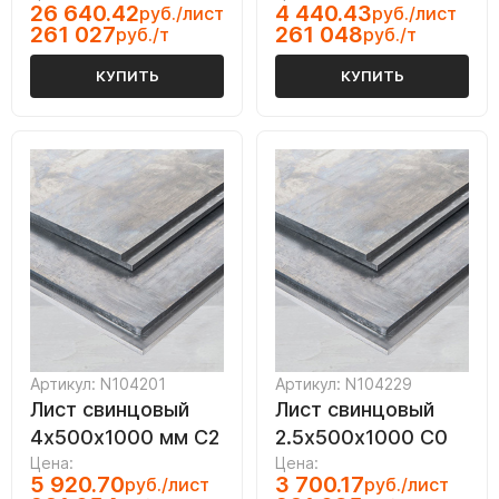
26 640.42
4 440.43
руб./лист
руб./лист
261 027
261 048
руб./т
руб./т
КУПИТЬ
КУПИТЬ
Артикул: N104201
Артикул: N104229
Лист свинцовый
Лист свинцовый
4х500х1000 мм С2
2.5х500х1000 С0
Цена:
Цена:
5 920.70
3 700.17
руб./лист
руб./лист