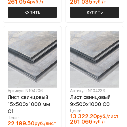
261 054
261 035
руб./т
руб./т
КУПИТЬ
КУПИТЬ
Артикул: N104206
Артикул: N104233
Лист свинцовый
Лист свинцовый
15х500х1000 мм
9х500х1000 С0
С1
Цена:
13 322.20
руб./лист
Цена:
261 066
руб./т
22 199.50
руб./лист