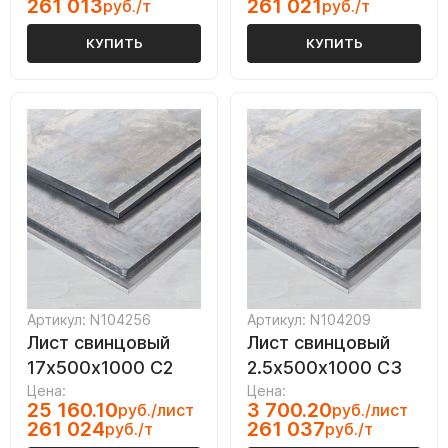
261 013
261 021
руб./т
руб./т
КУПИТЬ
КУПИТЬ
Артикул: N104256
Артикул: N104209
Лист свинцовый
Лист свинцовый
17х500х1000 С2
2.5х500х1000 С3
Цена:
Цена:
25 160.10
3 700.20
руб./лист
руб./лист
261 024
261 037
руб./т
руб./т