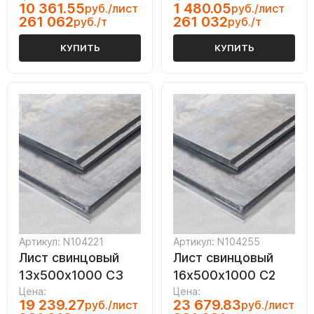
10 361.55
1 480.05
руб./лист
руб./лист
261 062
261 032
руб./т
руб./т
КУПИТЬ
КУПИТЬ
Артикул: N104221
Артикул: N104255
Лист свинцовый
Лист свинцовый
13х500х1000 С3
16х500х1000 С2
Цена:
Цена:
19 239.27
23 679.83
руб./лист
руб./лист