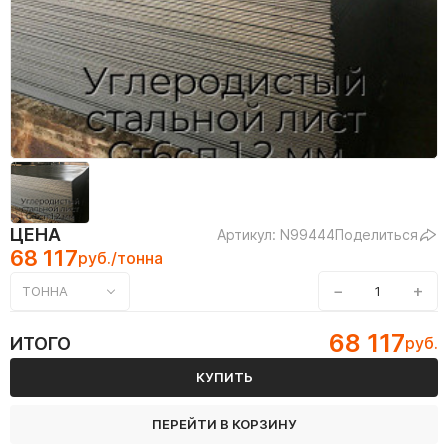
ЦЕНА
Артикул: N99444
Поделиться
68 117
руб./тонна
−
+
ТОННА
68 117
ИТОГО
руб.
КУПИТЬ
ПЕРЕЙТИ В КОРЗИНУ