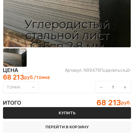
ЦЕНА
Артикул: N99476
Поделиться
68 213
руб./тонна
−
+
ТОННА
68 213
ИТОГО
руб.
КУПИТЬ
ПЕРЕЙТИ В КОРЗИНУ