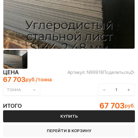
ЦЕНА
Артикул: N99918
Поделиться
67 703
руб./тонна
−
+
ТОННА
67 703
ИТОГО
руб.
КУПИТЬ
ПЕРЕЙТИ В КОРЗИНУ