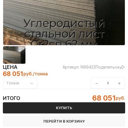
ЦЕНА
Артикул: N99422
Поделиться
68 051
руб./тонна
−
+
ТОННА
68 051
ИТОГО
руб.
КУПИТЬ
ПЕРЕЙТИ В КОРЗИНУ