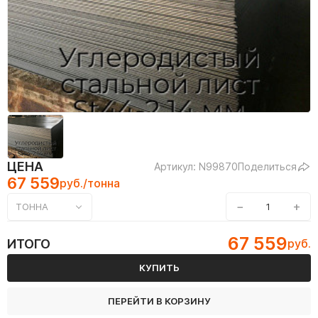
ЦЕНА
Артикул: N99870
Поделиться
67 559
руб./тонна
−
+
ТОННА
67 559
ИТОГО
руб.
КУПИТЬ
ПЕРЕЙТИ В КОРЗИНУ