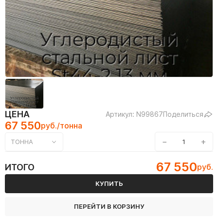
ЦЕНА
Артикул: N99867
Поделиться
67 550
руб./тонна
−
+
ТОННА
67 550
ИТОГО
руб.
КУПИТЬ
ПЕРЕЙТИ В КОРЗИНУ