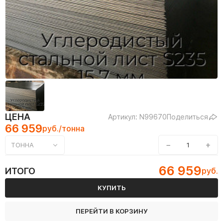
ЦЕНА
Артикул: N99670
Поделиться
66 959
руб./тонна
−
+
ТОННА
66 959
ИТОГО
руб.
КУПИТЬ
ПЕРЕЙТИ В КОРЗИНУ