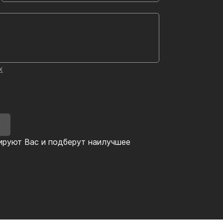
х
У
ируют Вас и подберут наилучшее