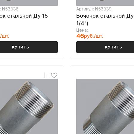
: N53836
Артикул: N53839
ок стальной Ду 15
Бочонок стальной Ду 
1/4")
Цена:
46
/шт.
руб./шт.
КУПИТЬ
КУПИТЬ