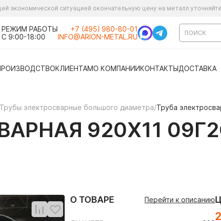
ущей экономической ситуацией окончательную цену на металл уточняйт
РЕЖИМ РАБОТЫ
+7 (495) 980-80-01
С 9:00-18:00
INFO@ARION-METAL.RU
ПРОИЗВОДСТВО
КЛИЕНТАМ
О КОМПАНИИ
КОНТАКТЫ
ДОСТАВКА
Трубы электросварные большого диаметра
/
Труба электросва
АРНАЯ 920Х11 09Г2
О ТОВАРЕ
Перейти к описанию
2