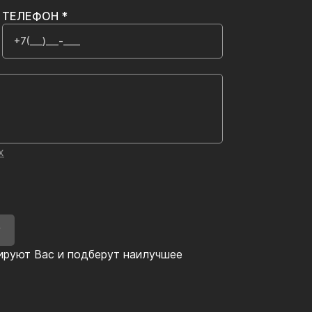
ТЕЛЕФОН *
х
У
ируют Вас и подберут наилучшее