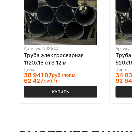
Артикул: N63544
Артикул
Труба электросварная
Труба
1120х18 ст3 12 м
920х1
Цена:
Цена:
30 941.07
34 03
руб./пог.м
62 427
92 6
руб./т
КУПИТЬ