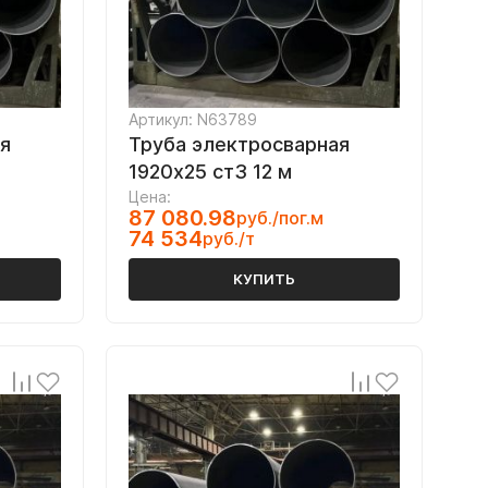
Артикул: N63789
я
Труба электросварная
1920х25 ст3 12 м
Цена:
87 080.98
руб./пог.м
74 534
руб./т
КУПИТЬ