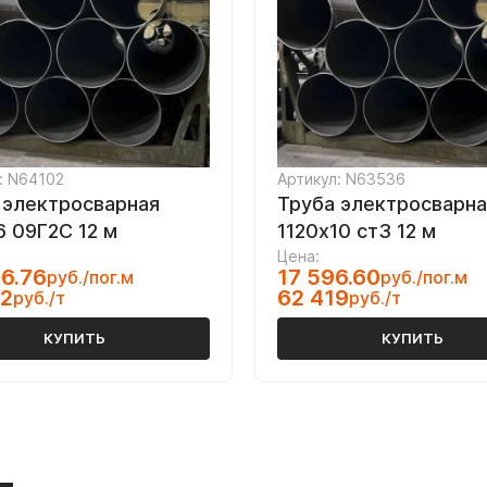
: N64102
Артикул: N63536
 электросварная
Труба электросварна
6 09Г2С 12 м
1120х10 ст3 12 м
Цена:
6.76
17 596.60
руб./пог.м
руб./пог.м
42
62 419
руб./т
руб./т
КУПИТЬ
КУПИТЬ