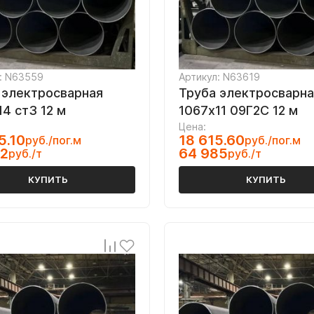
: N63559
Артикул: N63619
 электросварная
Труба электросварна
14 ст3 12 м
1067х11 09Г2С 12 м
Цена:
5.10
18 615.60
руб./пог.м
руб./пог.м
42
64 985
руб./т
руб./т
КУПИТЬ
КУПИТЬ