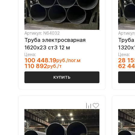
Артикул: N64032
Артикул
Труба электросварная
Труба
1620х23 ст3 12 м
1320х
Цена:
Цена:
100 448.19
28 15
руб./пог.м
110 892
62 4
руб./т
КУПИТЬ