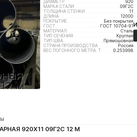
ДИАМЕТР
920
МАРКА СТАЛИ
09Г2С
ТОЛЩИНА СТЕНКИ
11
ДЛИНА
12000
ПОКРЫТИЕ
Без покрытия
ГОСТ
ГОСТ 10704-91
МАТЕРИАЛ
Сталь
ТИП СЕЧЕНИЯ
Круглая
ТИП ШВА
Прямошовная
СТРАНА ПРОИЗВОДСТВА
Россия
ВЕС ПОГОННОГО МЕТРА. Т
0.253998
ВЫ
РНАЯ 920Х11 09Г2С 12 М