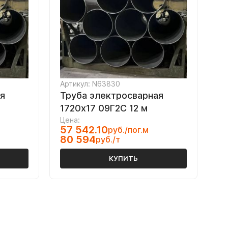
Артикул: N63830
я
Труба электросварная
1720х17 09Г2С 12 м
Цена:
57 542.10
руб./пог.м
80 594
руб./т
КУПИТЬ