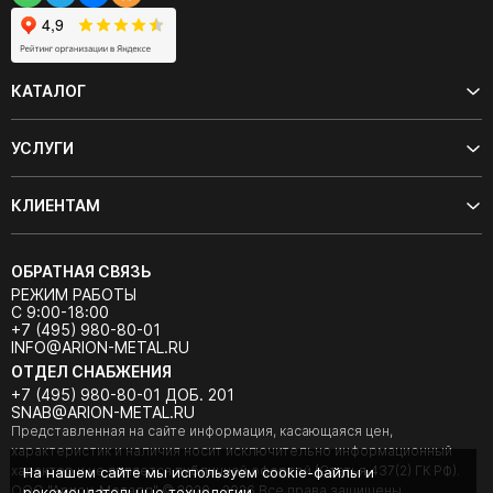
КАТАЛОГ
УСЛУГИ
КЛИЕНТАМ
ОБРАТНАЯ СВЯЗЬ
РЕЖИМ РАБОТЫ
С 9:00-18:00
+7 (495) 980-80-01
INFO@ARION-METAL.RU
ОТДЕЛ СНАБЖЕНИЯ
+7 (495) 980-80-01 ДОБ. 201
SNAB@ARION-METAL.RU
Представленная на сайте информация, касающаяся цен,
характеристик и наличия носит исключительно информационный
характер и не является публичной офертой (Статья 437(2) ГК РФ).
На нашем сайте мы используем cookie-файлы и
ООО "Арион-Металл" © 2020 - 2026 Все права защищены.
рекомендательные технологии.