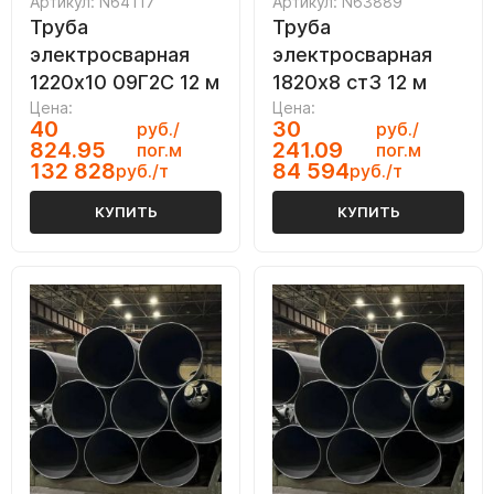
Артикул: N64117
Артикул: N63889
Труба
Труба
электросварная
электросварная
1220х10 09Г2С 12 м
1820х8 ст3 12 м
Цена:
Цена:
40
30
руб./
руб./
824.95
241.09
пог.м
пог.м
132 828
84 594
руб./т
руб./т
КУПИТЬ
КУПИТЬ