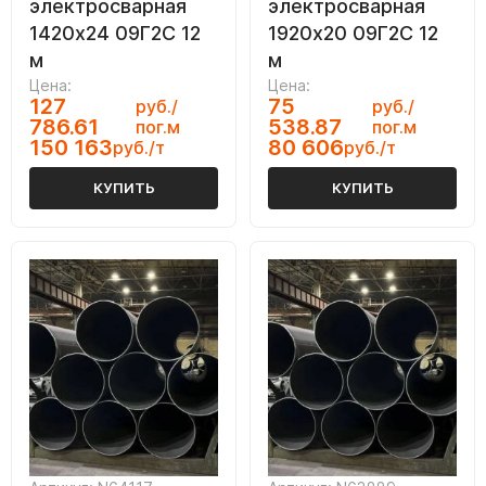
электросварная
электросварная
1420х24 09Г2С 12
1920х20 09Г2С 12
м
м
Цена:
Цена:
127
75
руб./
руб./
786.61
538.87
пог.м
пог.м
150 163
80 606
руб./т
руб./т
КУПИТЬ
КУПИТЬ