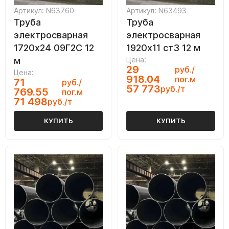
Артикул: N63760
Артикул: N63493
Труба
Труба
электросварная
электросварная
1720х24 09Г2С 12
1920х11 ст3 12 м
м
Цена:
29
руб./
Цена:
918.04
пог.м
71
руб./
57 773
руб./т
769.55
пог.м
71 498
руб./т
КУПИТЬ
КУПИТЬ