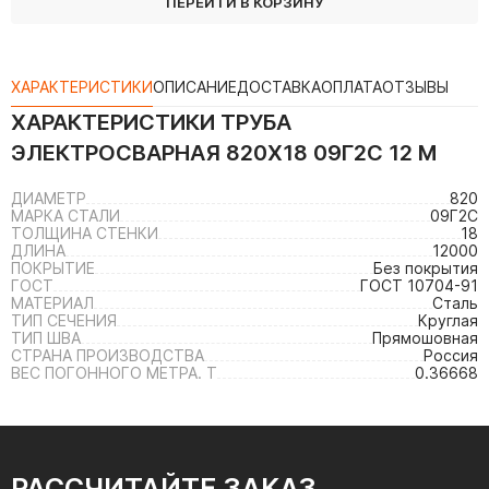
ПЕРЕЙТИ В КОРЗИНУ
ХАРАКТЕРИСТИКИ
ОПИСАНИЕ
ДОСТАВКА
ОПЛАТА
ОТЗЫВЫ
ХАРАКТЕРИСТИКИ
ТРУБА
ЭЛЕКТРОСВАРНАЯ 820Х18 09Г2С 12 М
ДИАМЕТР
820
МАРКА СТАЛИ
09Г2С
ТОЛЩИНА СТЕНКИ
18
ДЛИНА
12000
ПОКРЫТИЕ
Без покрытия
ГОСТ
ГОСТ 10704-91
МАТЕРИАЛ
Сталь
ТИП СЕЧЕНИЯ
Круглая
ТИП ШВА
Прямошовная
СТРАНА ПРОИЗВОДСТВА
Россия
ВЕС ПОГОННОГО МЕТРА. Т
0.36668
РАССЧИТАЙТЕ ЗАКАЗ