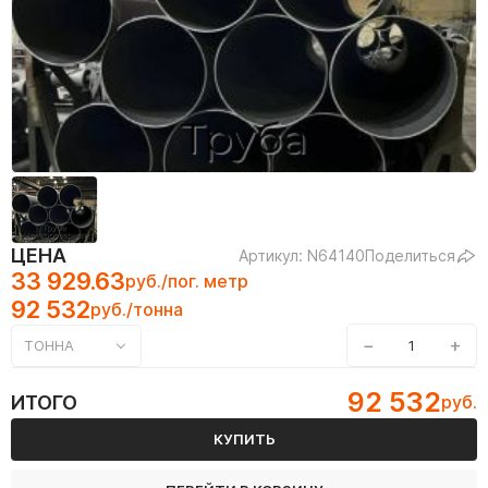
ЦЕНА
Артикул: N64140
Поделиться
33 929.63
руб./пог. метр
92 532
руб./тонна
−
+
ТОННА
92 532
ИТОГО
руб.
КУПИТЬ