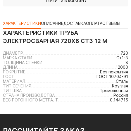
ПЕРЕЙТИ В КОРЗИНУ
ХАРАКТЕРИСТИКИ
ОПИСАНИЕ
ДОСТАВКА
ОПЛАТА
ОТЗЫВЫ
ХАРАКТЕРИСТИКИ
ТРУБА
ЭЛЕКТРОСВАРНАЯ 720Х8 СТ3 12 М
ДИАМЕТР
720
МАРКА СТАЛИ
Ст1-3
ТОЛЩИНА СТЕНКИ
8
ДЛИНА
12000
ПОКРЫТИЕ
Без покрытия
ГОСТ
ГОСТ 10704-91
МАТЕРИАЛ
Сталь
ТИП СЕЧЕНИЯ
Круглая
ТИП ШВА
Прямошовная
СТРАНА ПРОИЗВОДСТВА
Россия
ВЕС ПОГОННОГО МЕТРА. Т
0.144715
РАССЧИТАЙТЕ ЗАКАЗ