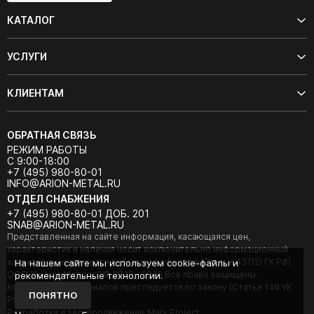
КАТАЛОГ
УСЛУГИ
КЛИЕНТАМ
ОБРАТНАЯ СВЯЗЬ
РЕЖИМ РАБОТЫ
С 9:00-18:00
+7 (495) 980-80-01
INFO@ARION-METAL.RU
ОТДЕЛ СНАБЖЕНИЯ
+7 (495) 980-80-01 ДОБ. 201
SNAB@ARION-METAL.RU
Представленная на сайте информация, касающаяся цен,
характеристик и наличия носит исключительно информационный
характер и не является публичной офертой (Статья 437(2) ГК РФ).
На нашем сайте мы используем cookie-файлы и
ООО "Арион-Металл" © 2020 - 2026 Все права защищены.
рекомендательные технологии.
Копирование материалов преследуется по закону (Статья 146 УК
ПОНЯТНО
РФ).
Разработка и seo-продвижение Mary Project