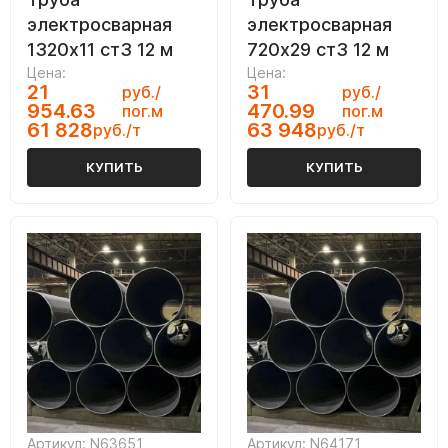
электросварная
электросварная
1320х11 ст3 12 м
720х29 ст3 12 м
Цена:
Цена:
21
31
руб./
руб./
954.63
470.99
пог.м
пог.м
61 828
63 948
руб./т
руб./т
КУПИТЬ
КУПИТЬ
Артикул: N63651
Артикул: N64171