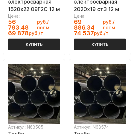
электросварная
электросварная
1520х22 09Г2С 12 м
2020х19 ст3 12 м
Цена:
Цена:
56
69
руб./
руб./
793.48
886.34
пог.м
пог.м
69 878
74 537
руб./т
руб./т
КУПИТЬ
КУПИТЬ
Артикул: N63505
Артикул: N63574
Труба
Труба