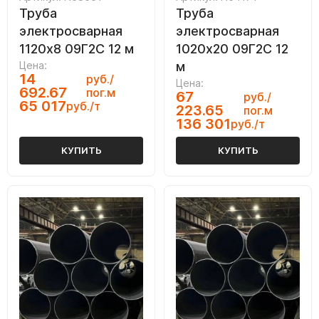
Труба
Труба
электросварная
электросварная
1120х8 09Г2С 12 м
1020х20 09Г2С 12
Цена:
м
14
руб./
Цена:
692.67
пог.м
67
руб./
65 017
руб./т
223.65
пог.м
136 301
руб./т
КУПИТЬ
КУПИТЬ