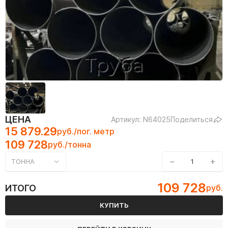
ЦЕНА
Артикул: N64025
Поделиться
15 879.29
руб./пог. метр
109 728
руб./тонна
−
+
ТОННА
109 728
ИТОГО
руб.
КУПИТЬ