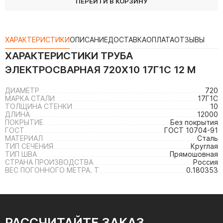
ПЕРЕЙТИ В КОРЗИНУ
ХАРАКТЕРИСТИКИ
ОПИСАНИЕ
ДОСТАВКА
ОПЛАТА
ОТЗЫВЫ
ХАРАКТЕРИСТИКИ
ТРУБА
ЭЛЕКТРОСВАРНАЯ 720Х10 17Г1С 12 М
ДИАМЕТР
720
МАРКА СТАЛИ
17Г1С
ТОЛЩИНА СТЕНКИ
10
ДЛИНА
12000
ПОКРЫТИЕ
Без покрытия
ГОСТ
ГОСТ 10704-91
МАТЕРИАЛ
Сталь
ТИП СЕЧЕНИЯ
Круглая
ТИП ШВА
Прямошовная
СТРАНА ПРОИЗВОДСТВА
Россия
ВЕС ПОГОННОГО МЕТРА. Т
0.180353
РАССЧИТАЙТЕ ЗАКАЗ