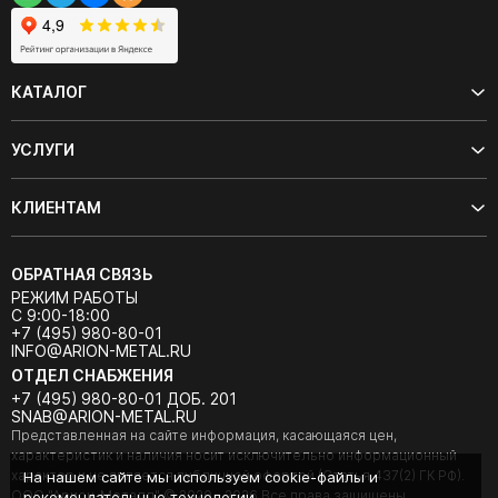
КАТАЛОГ
УСЛУГИ
КЛИЕНТАМ
ОБРАТНАЯ СВЯЗЬ
РЕЖИМ РАБОТЫ
С 9:00-18:00
+7 (495) 980-80-01
INFO@ARION-METAL.RU
ОТДЕЛ СНАБЖЕНИЯ
+7 (495) 980-80-01 ДОБ. 201
SNAB@ARION-METAL.RU
Представленная на сайте информация, касающаяся цен,
характеристик и наличия носит исключительно информационный
характер и не является публичной офертой (Статья 437(2) ГК РФ).
На нашем сайте мы используем cookie-файлы и
ООО "Арион-Металл" © 2020 - 2026 Все права защищены.
рекомендательные технологии.