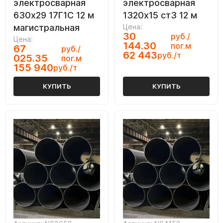
электросварная
электросварная
630х29 17Г1С 12 м
1320х15 ст3 12 м
магистральная
Цена:
30
руб./
Цена:
144.30
пог.м
67
руб./
62 443
руб./т
025.35
пог.м
155 940
руб./т
КУПИТЬ
КУПИТЬ