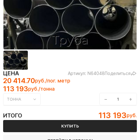
ЦЕНА
Артикул: N64048
Поделиться
20 414.70
руб./пог. метр
113 193
руб./тонна
−
+
ТОННА
113 193
ИТОГО
руб.
КУПИТЬ