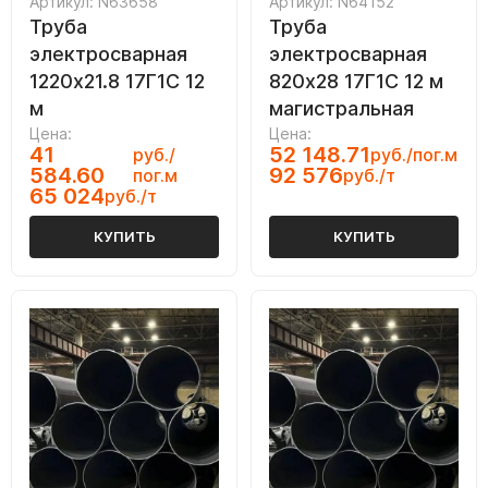
Артикул: N63658
Артикул: N64152
Труба
Труба
электросварная
электросварная
1220х21.8 17Г1С 12
820х28 17Г1С 12 м
м
магистральная
Цена:
Цена:
41
52 148.71
руб./
руб./пог.м
584.60
92 576
пог.м
руб./т
65 024
руб./т
КУПИТЬ
КУПИТЬ