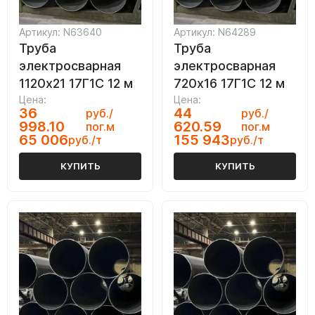
Артикул: N63640
Артикул: N64289
Труба
Труба
электросварная
электросварная
1120х21 17Г1С 12 м
720х16 17Г1С 12 м
Цена:
Цена:
36
44
руб./
руб./
998.10
620.59
пог.м
пог.м
65 006
155 943
руб./т
руб./т
КУПИТЬ
КУПИТЬ