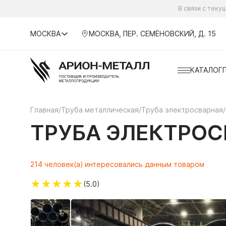
В связи с тек
МОСКВА
МОСКВА, ПЕР. СЕМЁНОВСКИЙ, Д. 15
КАТАЛОГ
Главная
/
Труба металлическая
/
Труба электросварная
/
ТРУБА ЭЛЕКТРОСВ
214 человек(а) интересовались данным товаром
★
★
★
★
★
(5.0)