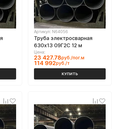
Артикул: N64056
я
Труба электросварная
630х13 09Г2С 12 м
Цена:
23 427.78
руб./пог.м
114 992
руб./т
КУПИТЬ