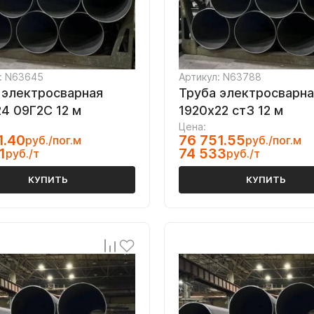
: N63645
Артикул: N63788
 электросварная
Труба электросварна
24 09Г2С 12 м
1920х22 ст3 12 м
Цена:
1.40
76 751.55
руб./пог.м
руб./пог.м
1
74 533
руб./т
руб./т
КУПИТЬ
КУПИТЬ