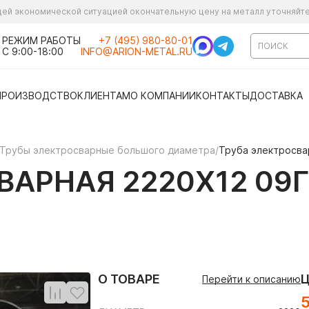
ущей экономической ситуацией окончательную цену на металл уточняйт
РЕЖИМ РАБОТЫ
+7 (495) 980-80-01
С 9:00-18:00
INFO@ARION-METAL.RU
ПРОИЗВОДСТВО
КЛИЕНТАМ
О КОМПАНИИ
КОНТАКТЫ
ДОСТАВКА
Трубы электросварные большого диаметра
/
Труба электросва
АРНАЯ 2220Х12 09Г
О ТОВАРЕ
Перейти к описанию
5