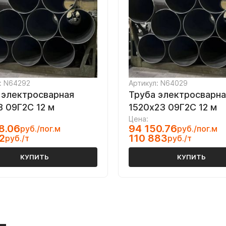
: N64292
Артикул: N64029
 электросварная
Труба электросварна
8 09Г2С 12 м
1520х23 09Г2С 12 м
Цена:
8.06
94 150.76
руб./пог.м
руб./пог.м
2
110 883
руб./т
руб./т
КУПИТЬ
КУПИТЬ