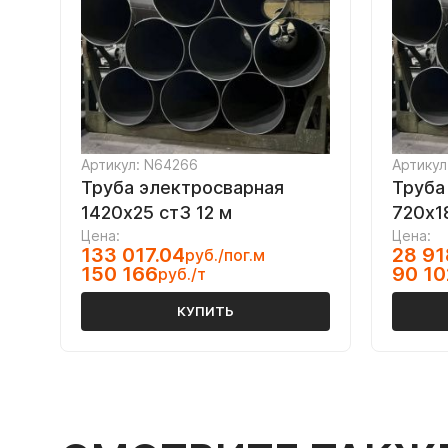
Артикул: N64266
Артикул
Труба электросварная
Труба
1420х25 ст3 12 м
720х1
Цена:
Цена:
133 017.04
28 91
руб./пог.м
150 166
90 10
руб./т
КУПИТЬ