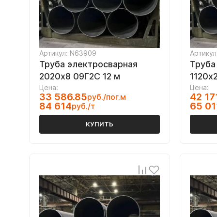
Артикул: N63909
Артикул
Труба электросварная
Труба
2020х8 09Г2С 12 м
1120х
Цена:
Цена:
33 586.85
42 17
руб./пог.м
84 614
65 01
руб./т
КУПИТЬ