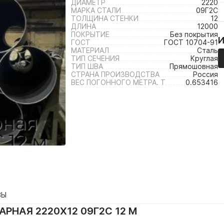
ДИАМЕТР
2220
МАРКА СТАЛИ
09Г2С
ТОЛЩИНА СТЕНКИ
12
ДЛИНА
12000
ПОКРЫТИЕ
Без покрытия
ГОСТ
ГОСТ 10704-91
МАТЕРИАЛ
Сталь
ТИП СЕЧЕНИЯ
Круглая
ТИП ШВА
Прямошовная
СТРАНА ПРОИЗВОДСТВА
Россия
ВЕС ПОГОННОГО МЕТРА. Т
0.653416
ВЫ
РНАЯ 2220Х12 09Г2С 12 М