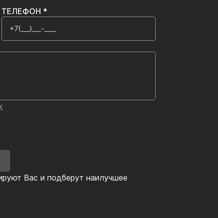
ТЕЛЕФОН *
х
У
ируют Вас и подберут наилучшее