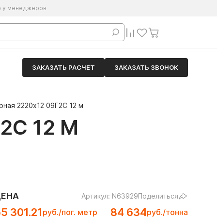
е у менеджеров
ЗАКАЗАТЬ РАСЧЕТ
ЗАКАЗАТЬ ЗВОНОК
рная 2220х12 09Г2С 12 м
2С 12 М
ЦЕНА
Артикул: N63929
Поделиться
5 301.21
84 634
руб./пог. метр
руб./тонна