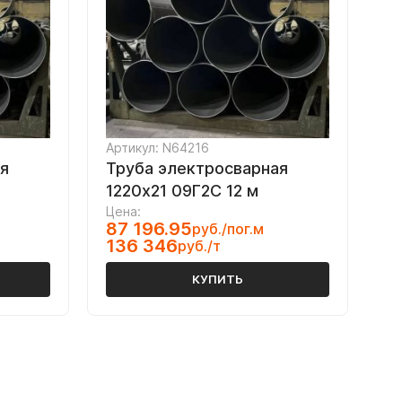
Артикул: N64216
я
Труба электросварная
1220х21 09Г2С 12 м
Цена:
87 196.95
руб./пог.м
136 346
руб./т
КУПИТЬ