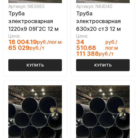
Артикул: N63663
Артикул: N64040
Труба
Труба
электросварная
электросварная
1220х9 09Г2С 12 м
630х20 ст3 12 м
Цена:
Цена:
18 004.19
34
руб./пог.м
руб./
65 029
510.68
руб./т
пог.м
111 388
руб./т
КУПИТЬ
КУПИТЬ