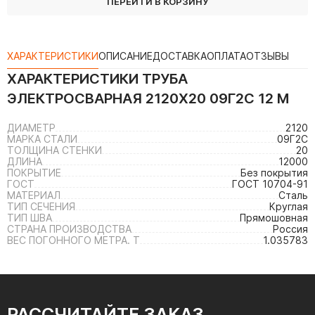
ПЕРЕЙТИ В КОРЗИНУ
ХАРАКТЕРИСТИКИ
ОПИСАНИЕ
ДОСТАВКА
ОПЛАТА
ОТЗЫВЫ
ХАРАКТЕРИСТИКИ
ТРУБА
ЭЛЕКТРОСВАРНАЯ 2120Х20 09Г2С 12 М
ДИАМЕТР
2120
МАРКА СТАЛИ
09Г2С
ТОЛЩИНА СТЕНКИ
20
ДЛИНА
12000
ПОКРЫТИЕ
Без покрытия
ГОСТ
ГОСТ 10704-91
МАТЕРИАЛ
Сталь
ТИП СЕЧЕНИЯ
Круглая
ТИП ШВА
Прямошовная
СТРАНА ПРОИЗВОДСТВА
Россия
ВЕС ПОГОННОГО МЕТРА. Т
1.035783
РАССЧИТАЙТЕ ЗАКАЗ