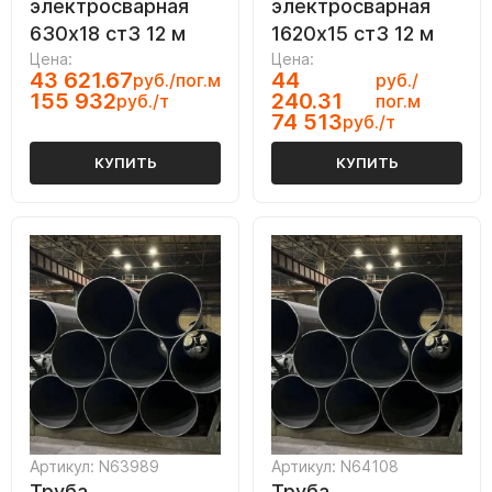
электросварная
электросварная
630х18 ст3 12 м
1620х15 ст3 12 м
Цена:
Цена:
43 621.67
44
руб./пог.м
руб./
155 932
240.31
руб./т
пог.м
74 513
руб./т
КУПИТЬ
КУПИТЬ
Артикул: N63989
Артикул: N64108
Труба
Труба