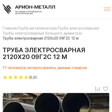
Главная
/
Труба металлическая
/
Труба электросварная
/
Трубы электросварные большого диаметра
/
Труба электросварная 2120х20 09Г2С 12 м
ТРУБА ЭЛЕКТРОСВАРНАЯ
2120Х20 09Г2С 12 М
71 человек(а) интересовались данным товаром
★
★
★
★
★
(5.0)